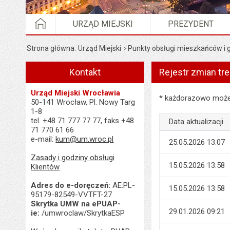
STRONA GŁÓWNA
URZĄD MIEJSKI
PREZYDENT
Strona główna
Urząd Miejski
Punkty obsługi mieszkańców i
Kontakt
Rejestr zmian tre
Urząd Miejski Wrocławia
Rejestr zmian treści
* każdorazowo możes
50-141 Wrocław, Pl. Nowy Targ
1-8
tel. +48 71 777 77 77, faks +48
Data aktualizacji
71 770 61 66
e-mail:
kum@um.wroc.pl
25.05.2026 13:07
Zasady i godziny obsługi
15.05.2026 13:58
Klientów
Adres do e-doręczeń:
AE:PL-
15.05.2026 13:58
95179-82549-VVTFT-27
Skrytka UMW na ePUAP-
29.01.2026 09:21
ie:
/umwroclaw/SkrytkaESP