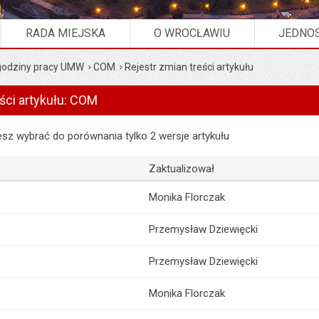
RADA MIEJSKA
O WROCŁAWIU
JEDNOS
 godziny pracy UMW
COM
Rejestr zmian treści artykułu
ści artykułu: COM
 artykułu: COM
z wybrać do porównania tylko 2 wersje artykułu
Zaktualizował
Monika Florczak
Przemysław Dziewięcki
Przemysław Dziewięcki
Monika Florczak