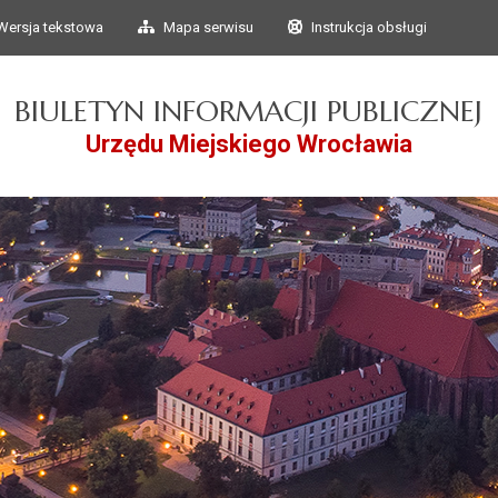
Przejdź do głównego
Przejdź do treści
Wersja tekstowa
Mapa serwisu
Instrukcja obsługi
menu
BIULETYN INFORMACJI PUBLICZNEJ
Urzędu Miejskiego Wrocławia