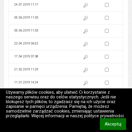
Zaznacz wersję do 
24.07.2019 11:17
Pokaż podgląd wersji z dnia 24
Zaznacz wersję do 
05.06.2019 11:03
Pokaż podgląd wersji z dnia 05
Zaznacz wersję do 
05.06.2019 11:03
Pokaż podgląd wersji z dnia 05
Zaznacz wersję do 
23.04.2019 06:52
Pokaż podgląd wersji z dnia 23
Zaznacz wersję do 
17.04.2019 07:08
Pokaż podgląd wersji z dnia 17
Zaznacz wersję do 
21.02.2019 11:29
Pokaż podgląd wersji z dnia 21
Zaznacz wersję do 
11.01.2019 14:24
Pokaż podgląd wersji z dnia 11
Używamy plików cookies, aby ułatwić Ci korzystanie z
Zaznacz wersję do 
02.01.2019 09:50
Pokaż podgląd wersji z dnia 02
naszego serwisu oraz do celów statystycznych. Jeśli nie
blokujesz tych plików, to zgadzasz się na ich użycie oraz
zapisanie w pamięci urządzenia. Pamiętaj, że możesz
Zaznacz wersję do 
28.12.2018 15:24
Pokaż podgląd wersji z dnia 28
samodzielnie zarządzać cookies, zmieniając ustawienia
przeglądarki. Więcej informacji w naszej polityce prywatności.
Zaznacz wersję do 
27.12.2018 12:28
Pokaż podgląd wersji z dnia 27
Akceptuj
informacj