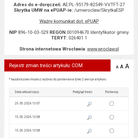
Adres do e-doręczeń:
AE:PL-95179-82549-VVTFT-27
Skrytka UMW na ePUAP-ie:
/umwroclaw/SkrytkaESP
Ważny komunikat dot. ePUAP
NIP
896-10-03-529
REGON
001094670 Identyfikator gminy
TERYT:
026401 1
Strona internetowa Wrocławia
:
www.wroclaw.pl
Rejestr zmian treści artykułu: COM
A
po
A
domyś
A
zmniejsz
tekst na
wielk
te
stronie
tekstu
Rejestr zmian treści artykułu: COM
s
* każdorazowo możesz wybrać do porównania tylko 2 wersje artykułu
stron
Data aktualizacji
Podgląd treści
Porównaj
Zaznacz wersję do 
25.05.2026 13:07
Pokaż podgląd wersji z dnia 25
Zaznacz wersję do 
15.05.2026 13:58
Pokaż podgląd wersji z dnia 15
Zaznacz wersję do 
15.05.2026 13:58
Pokaż podgląd wersji z dnia 15