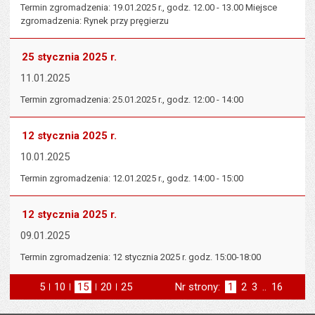
Termin zgromadzenia: 19.01.2025 r., godz. 12.00 - 13.00 Miejsce
zgromadzenia: Rynek przy pręgierzu
25 stycznia 2025 r.
11.01.2025
Termin zgromadzenia: 25.01.2025 r., godz. 12:00 - 14:00
12 stycznia 2025 r.
10.01.2025
Termin zgromadzenia: 12.01.2025 r., godz. 14:00 - 15:00
12 stycznia 2025 r.
09.01.2025
Termin zgromadzenia: 12 stycznia 2025 r. godz. 15:00-18:00
5
elementów na stronie
10
elementów
15
elementów
20
elementów
25
elementów
Nr strony:
Strona
1
Strona
2
Strona
3
..
Strona
16
na stronie
na stronie
na stronie
na stronie
st
następna