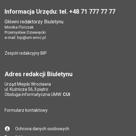
Stopka
Informacja Urzędu: tel. +48 71 777 77 77
Główni redaktorzy Biuletynu
Monika Florczak
Przemysław Dziewięcki
e-mail:
bip@um.wroc.pl
Zespół redakcyjny BIP
Adres redakcji Biuletynu
Urząd Miejski Wrocławia
ul. Kuźnicza 56, II piętro
Obsługa informatyczna UMW:
CUI
Formularz kontaktowy
Ochrona danych osobowych