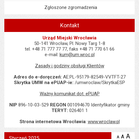
Zgłoszone zgromadzenia
Kontakt
Urząd Miejski Wrocławia
50-141 Wrocław, Pl. Nowy Targ 1-8
tel. +48 71 777 77 77, faks +48 71 770 61 66
e-mail:
kum@um.wroc.pl
Zasady i godziny obsługi Klientów
Adres do e-doręczeń:
AE:PL-95179-82549-VVTFT-27
Skrytka UMW na ePUAP-ie:
/umwroclaw/SkrytkaESP
Ważny komunikat dot. ePUAP
NIP
896-10-03-529
REGON
001094670 Identyfikator gminy
TERYT:
026401 1
Strona internetowa Wrocławia
:
www.wroclaw.pl
Wyświetlono artykuł "Styczeń 2025".
A
po
A
domyś
A
zmniejsz
Styczeń 2025