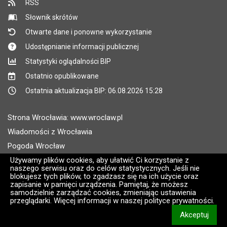
RSS
Słownik skrótów
Otwarte dane i ponowne wykorzystanie
Udostępnianie informacji publicznej
Statystyki oglądalności BIP
Ostatnio opublikowane
Ostatnia aktualizacja BIP: 06.08.2026 15:28
Strona Wrocławia: www.wroclaw.pl
Wiadomości z Wrocławia
Pogoda Wrocław
Rozkłady jazdy MPK Wrocław
Używamy plików cookies, aby ułatwić Ci korzystanie z
naszego serwisu oraz do celów statystycznych. Jeśli nie
Administratorem wroclaw.pl jest: ARAW
blokujesz tych plików, to zgadzasz się na ich użycie oraz
zapisanie w pamięci urządzenia. Pamiętaj, że możesz
samodzielnie zarządzać cookies, zmieniając ustawienia
Wersja systemu: 2.8.30.09
przeglądarki. Więcej informacji w naszej polityce prywatności.
CMS i hosting: Logonet Sp. z o.o. w Bydgoszczy [2]
Akceptuj
informacj