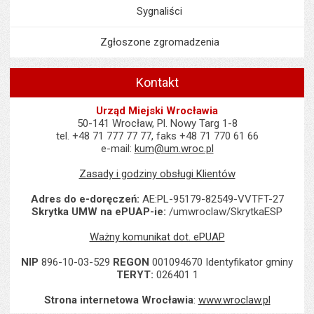
Sygnaliści
Zgłoszone zgromadzenia
Kontakt
Urząd Miejski Wrocławia
50-141 Wrocław, Pl. Nowy Targ 1-8
tel. +48 71 777 77 77, faks +48 71 770 61 66
e-mail:
kum@um.wroc.pl
Zasady i godziny obsługi Klientów
Adres do e-doręczeń:
AE:PL-95179-82549-VVTFT-27
Skrytka UMW na ePUAP-ie:
/umwroclaw/SkrytkaESP
Ważny komunikat dot. ePUAP
NIP
896-10-03-529
REGON
001094670 Identyfikator gminy
TERYT:
026401 1
Strona internetowa Wrocławia
:
www.wroclaw.pl