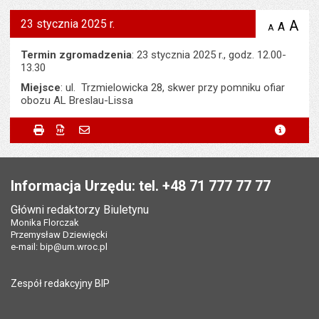
23 stycznia 2025 r.
A
po
A
domyś
A
zmniejsz
tekst na
wielk
te
stronie
tekstu
Termin zgromadzenia
: 23 stycznia 2025 r., godz. 12.00-
s
stron
13.30
Miejsce
: ul. Trzmielowicka 28, skwer przy pomniku ofiar
obozu AL Breslau-Lissa
Metryczka
Powiadom znajomego
Odpowiedzialny za treść:
Bartłomiej Bajak
Drukuj
Zapisz do PDF
Powiadom znajomego
metryc
Powiadom znajomego
Pole wymagane
Twoje imię i nazwisko
*
Data wytworzenia:
16.01.2025
Stopka
Opublikował w BIP:
Beata Krajewska-Nowak
Pole wymagane
Twój adres e-mail
*
Informacja Urzędu: tel. +48 71 777 77 77
Data opublikowania:
16.01.2025 09:47
Główni redaktorzy Biuletynu
Pole wymagane
Tytuł e-maila
*
Monika Florczak
Liczba wyświetleń:
106
Przemysław Dziewięcki
e-mail:
bip@um.wroc.pl
Pole wymagane
Adres e-mail znajomego
*
Zespół redakcyjny BIP
Pytanie antyspamowe
Podaj słownie
Pole wymagane
wynik działania: 2 razy 3
*