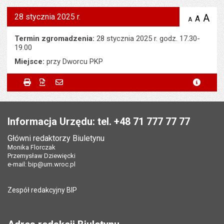
28 stycznia 2025 r.
A
po
A
domyś
A
zmniejsz
tekst na
wielk
te
stronie
tekstu
Termin zgromadzenia:
28 stycznia 2025 r. godz. 17.30-
s
stron
19.00
Miejsce:
przy Dworcu PKP
Metryczka
Powiadom znajomego
Odpowiedzialny za treść:
Bartłomiej Bajak
Drukuj
Zapisz do PDF
Powiadom znajomego
metryc
Powiadom znajomego
Pole wymagane
Twoje imię i nazwisko
*
Data wytworzenia:
27.01.2025
Stopka
Opublikował w BIP:
Magdalena Zagórska
Pole wymagane
Twój adres e-mail
*
Informacja Urzędu: tel. +48 71 777 77 77
Data opublikowania:
27.01.2025 09:13
Główni redaktorzy Biuletynu
Pole wymagane
Tytuł e-maila
*
Monika Florczak
Liczba wyświetleń:
115
Przemysław Dziewięcki
e-mail:
bip@um.wroc.pl
Pole wymagane
Adres e-mail znajomego
*
Zespół redakcyjny BIP
Pytanie antyspamowe
Podaj słownie
Pole wymagane
wynik działania: 2 razy 3
*