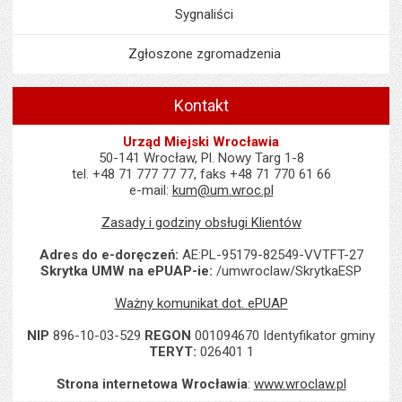
Sygnaliści
Zgłoszone zgromadzenia
Kontakt
Urząd Miejski Wrocławia
50-141 Wrocław, Pl. Nowy Targ 1-8
tel. +48 71 777 77 77, faks +48 71 770 61 66
e-mail:
kum@um.wroc.pl
Zasady i godziny obsługi Klientów
Adres do e-doręczeń:
AE:PL-95179-82549-VVTFT-27
Skrytka UMW na ePUAP-ie:
/umwroclaw/SkrytkaESP
Ważny komunikat dot. ePUAP
NIP
896-10-03-529
REGON
001094670 Identyfikator gminy
TERYT:
026401 1
Strona internetowa Wrocławia
:
www.wroclaw.pl