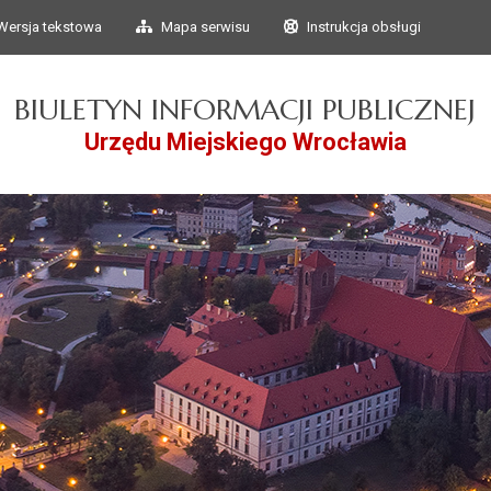
Przejdź do głównego
Przejdź do treści
Wersja tekstowa
Mapa serwisu
Instrukcja obsługi
menu
BIULETYN INFORMACJI PUBLICZNEJ
Urzędu Miejskiego Wrocławia