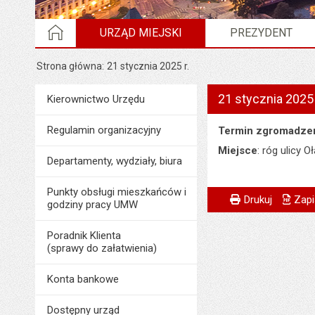
STRONA GŁÓWNA
URZĄD MIEJSKI
PREZYDENT
Strona główna
21 stycznia 2025 r.
21 stycznia 2025 
Menu
Kierownictwo Urzędu
Urząd Miejski
Regulamin organizacyjny
Termin zgromadze
Miejsce
: róg ulicy O
Departamenty, wydziały, biura
Punkty obsługi mieszkańców i
Metryczka
Powiadom znajome
Odpowiedzialny za 
Drukuj
Zapi
godziny pracy UMW
Data wytworzenia:
Poradnik Klienta
Opublikował w BIP
(sprawy do załatwienia)
Data opublikowani
Konta bankowe
Liczba wyświetleń:
Dostępny urząd