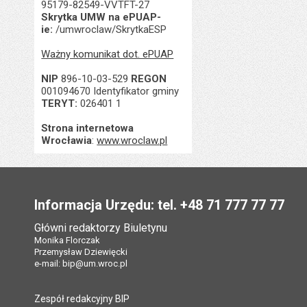
95179-82549-VVTFT-27
Skrytka UMW na ePUAP-
ie:
/umwroclaw/SkrytkaESP
Ważny komunikat dot. ePUAP
NIP
896-10-03-529
REGON
001094670 Identyfikator gminy
TERYT:
026401 1
Strona internetowa
Wrocławia
:
www.wroclaw.pl
Stopka
Informacja Urzędu: tel. +48 71 777 77 77
Główni redaktorzy Biuletynu
Monika Florczak
Przemysław Dziewięcki
e-mail:
bip@um.wroc.pl
Zespół redakcyjny BIP