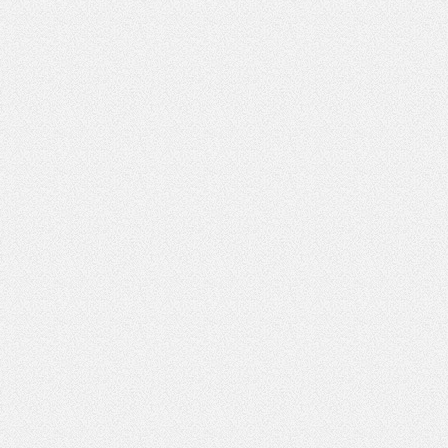
*
Pole wymagane