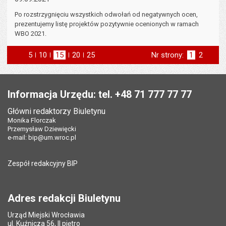
Po rozstrzygnięciu wszystkich odwołań od negatywnych ocen,
prezentujemy listę projektów pozytywnie ocenionych w ramach
WBO 2021.
5
elementów na stronie
10
elementów
15
elementów
20
elementów
25
elementów
Nr strony:
Strona
1
Strona
2
na stronie
na stronie
na stronie
na stronie
st
następna
Stopka
Informacja Urzędu: tel. +48 71 777 77 77
Główni redaktorzy Biuletynu
Monika Florczak
Przemysław Dziewięcki
e-mail:
bip@um.wroc.pl
Zespół redakcyjny BIP
Adres redakcji Biuletynu
Urząd Miejski Wrocławia
ul. Kuźnicza 56, II piętro