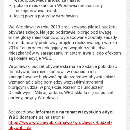
współodpowiedzialność za miasto,
pokaże mieszkańcom Wrocławia mechanizmy
funkcjonowania miasta,
lepiej pozna potrzeby wrocławian.
We Wrocławiu w roku 2013 zrealizowano pilotaż budżetu
obywatelskiego. Na jego podstawie, biorąc pod uwagę
liczne głosy mieszkańców, wypracowane zostały zasady,
które stanowiły podstawy projektu realizowanego w roku
2014. Ten proces polegający na współuczestnictwie
mieszkańców w zarządzaniu miastem trwa a jego efektem
są kolejne edycje WBO.
Wrocławski budżet obywatelski ma za zadanie pobudzać
do aktywności mieszkańców i w oparciu o ich
zaangażowanie budować społeczeństwo obywatelskie i
wzmacniać dialog pomiędzy wszystkimi stronami
biorącym udział w projekcie. Razem z Funduszem
Osiedlowym i Mikrograntami, WBO składa się na budżet
partycypacyjny Wrocławia.
Szczegółowe
informacje
na temat wszystkich edycji
WBO
dostępne są na stronie:
https://www.wroclaw.pl/rozmawia/wroclawski-budzet-
obywatelski