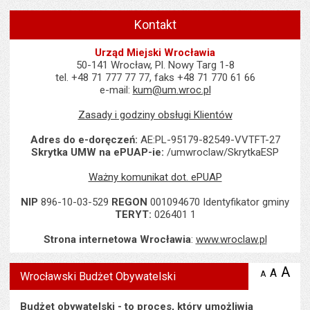
Kontakt
Urząd Miejski Wrocławia
50-141 Wrocław, Pl. Nowy Targ 1-8
tel. +48 71 777 77 77, faks +48 71 770 61 66
e-mail:
kum@um.wroc.pl
Zasady i godziny obsługi Klientów
Adres do e-doręczeń:
AE:PL-95179-82549-VVTFT-27
Skrytka UMW na ePUAP-ie:
/umwroclaw/SkrytkaESP
Ważny komunikat dot. ePUAP
NIP
896-10-03-529
REGON
001094670 Identyfikator gminy
TERYT:
026401 1
Strona internetowa Wrocławia
:
www.wroclaw.pl
Wyświetlono artykuł "Wrocławski Budżet Obywatelski".
A
po
A
domyś
A
zmniejsz
Wrocławski Budżet Obywatelski
tekst na
wielk
te
stronie
tekstu
s
Budżet obywatelski - to proces, który umożliwia