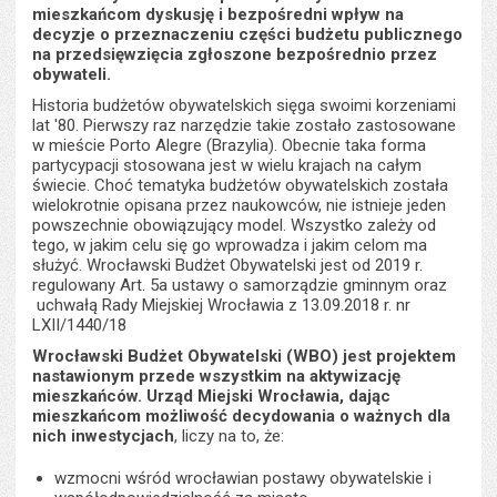
stron
mieszkańcom dyskusję i bezpośredni wpływ na
decyzje o przeznaczeniu części budżetu publicznego
na przedsięwzięcia zgłoszone bezpośrednio przez
obywateli.
Historia budżetów obywatelskich sięga swoimi korzeniami
lat '80. Pierwszy raz narzędzie takie zostało zastosowane
w mieście Porto Alegre (Brazylia). Obecnie taka forma
partycypacji stosowana jest w wielu krajach na całym
świecie. Choć tematyka budżetów obywatelskich została
wielokrotnie opisana przez naukowców, nie istnieje jeden
powszechnie obowiązujący model. Wszystko zależy od
tego, w jakim celu się go wprowadza i jakim celom ma
służyć. Wrocławski Budżet Obywatelski jest od 2019 r.
regulowany Art. 5a ustawy o samorządzie gminnym oraz
uchwałą Rady Miejskiej Wrocławia z 13.09.2018 r. nr
LXII/1440/18
Wrocławski Budżet Obywatelski (WBO) jest projektem
nastawionym przede wszystkim na aktywizację
mieszkańców. Urząd Miejski Wrocławia, dając
mieszkańcom możliwość decydowania o ważnych dla
nich inwestycjach
, liczy na to, że:
wzmocni wśród wrocławian postawy obywatelskie i