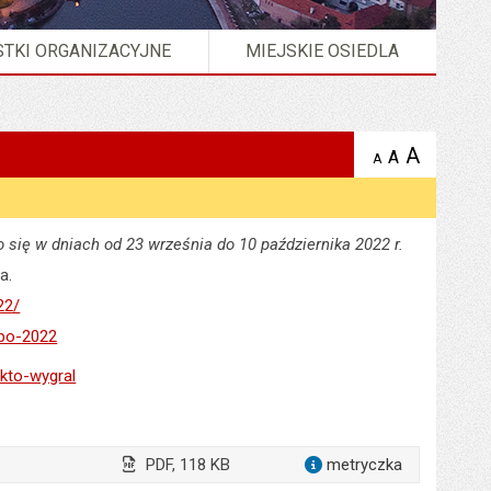
TKI ORGANIZACYJNE
MIEJSKIE OSIEDLA
A
powię
A
domyślna
A
zmniejsz
tekst na
wielkość
tekst 
stronie
tekstu na
stron
stronie
o się w dniach od 23 września do 10 października 2022 r.
a.
22/
wbo-2022
kto-wygral
PDF, 118 KB
metryczka
dla załącz