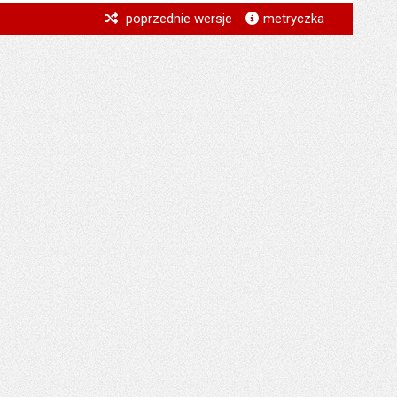
*
poprzednie wersje
metryczka
*
*
*
*