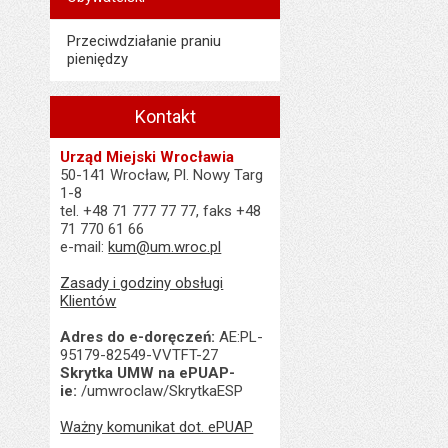
Przeciwdziałanie praniu
pieniędzy
Kontakt
Urząd Miejski Wrocławia
50-141 Wrocław, Pl. Nowy Targ
1-8
tel. +48 71 777 77 77, faks +48
71 770 61 66
e-mail:
kum@um.wroc.pl
Zasady i godziny obsługi
Klientów
Adres do e-doręczeń:
AE:PL-
95179-82549-VVTFT-27
Skrytka UMW na ePUAP-
ie:
/umwroclaw/SkrytkaESP
Ważny komunikat dot. ePUAP