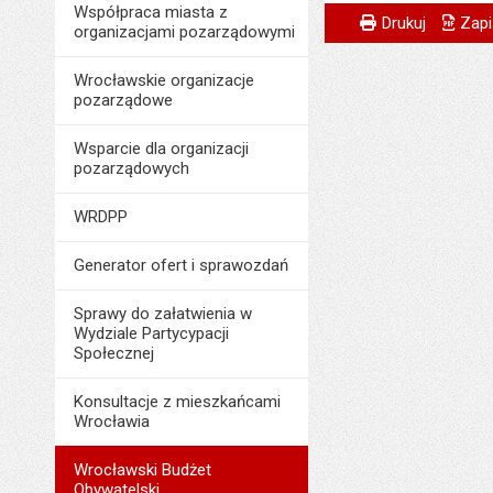
Wytworzył:
Współpraca miasta z
Metryczka
Powiadom znajome
Odpowiedzialny za 
Drukuj
Zapi
organizacjami pozarządowymi
Data wytworzenia:
Data wytworzenia:
Wrocławskie organizacje
Opublikował w BIP
Opublikował w BIP
pozarządowe
Data opublikowani
Data opublikowani
Wsparcie dla organizacji
Liczba pobrań:
Ostatnio zaktualiz
pozarządowych
Data ostatniej aktua
WRDPP
Liczba wyświetleń:
Generator ofert i sprawozdań
Sprawy do załatwienia w
Wydziale Partycypacji
Społecznej
Konsultacje z mieszkańcami
Wrocławia
Wrocławski Budżet
Obywatelski