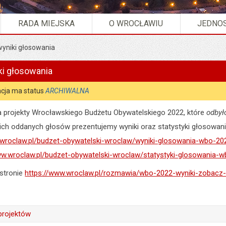
RADA MIEJSKA
O WROCŁAWIU
JEDNOS
yniki głosowania
ki głosowania
cja ma status
ARCHIWALNA
a projekty Wrocławskiego Budżetu Obywatelskiego 2022, które
odbył
ich oddanych głosów prezentujemy wyniki oraz statystyki głosowani
.wroclaw.pl/budzet-obywatelski-wroclaw/wyniki-glosowania-wbo-20
ww.wroclaw.pl/budzet-obywatelski-wroclaw/statystyki-glosowania-
 stronie
https://www.wroclaw.pl/rozmawia/wbo-2022-wyniki-zobacz-
projektów