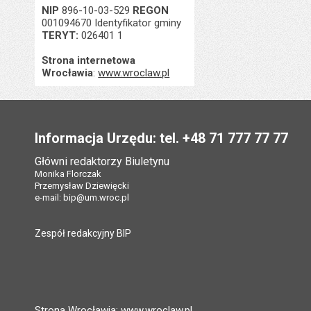
NIP
896-10-03-529
REGON
001094670 Identyfikator gminy
TERYT:
026401 1
Strona internetowa
Wrocławia
:
www.wroclaw.pl
Stopka
Informacja Urzędu: tel. +48 71 777 77 77
Główni redaktorzy Biuletynu
Monika Florczak
Przemysław Dziewięcki
e-mail:
bip@um.wroc.pl
Zespół redakcyjny BIP
Strona Wrocławia: www.wroclaw.pl