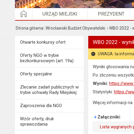
STRONA GŁÓWNA
URZĄD MIEJSKI
PREZYDENT
Strona główna
Wrocławski Budżet Obywatelski
WBO 2022 - w
WBO 2022 - wyni
Menu
Otwarte konkursy ofert
Organizacje pozarządowe
UWAGA: ta informa
Oferty NGO w trybie
bezkonkursowym (art. 19a)
Wyniki głosowania n
Oferty specjalne
Po zliczeniu wszystk
Wyniki:
https://www
Zlecanie zadań publicznych w
Statystyki:
https://w
trybie uchwały Rady Miejskiej
Więcej informacji na
Zaproszenia dla NGO
Załączniki
Wzór oferty, druk
sprawozdania
Lista wygranych 