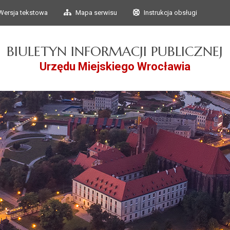
Przejdź do głównego
Przejdź do treści
Wersja tekstowa
Mapa serwisu
Instrukcja obsługi
menu
BIULETYN INFORMACJI PUBLICZNEJ
Urzędu Miejskiego Wrocławia