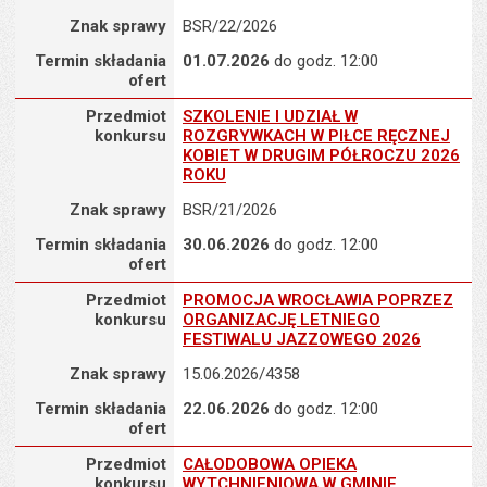
Znak sprawy
BSR/22/2026
Termin składania
01.07.2026
do godz. 12:00
ofert
Przedmiot konkursu : SZKOLENIE I UDZIAŁ W ROZGRYWKACH 
Przedmiot
SZKOLENIE I UDZIAŁ W
konkursu
ROZGRYWKACH W PIŁCE RĘCZNEJ
KOBIET W DRUGIM PÓŁROCZU 2026
ROKU
Znak sprawy
BSR/21/2026
Termin składania
30.06.2026
do godz. 12:00
ofert
Przedmiot konkursu : PROMOCJA WROCŁAWIA POPRZEZ ORGA
Przedmiot
PROMOCJA WROCŁAWIA POPRZEZ
konkursu
ORGANIZACJĘ LETNIEGO
FESTIWALU JAZZOWEGO 2026
Znak sprawy
15.06.2026/4358
Termin składania
22.06.2026
do godz. 12:00
ofert
Przedmiot konkursu : CAŁODOBOWA OPIEKA WYTCHNIENIOWA 
Przedmiot
CAŁODOBOWA OPIEKA
konkursu
WYTCHNIENIOWA W GMINIE