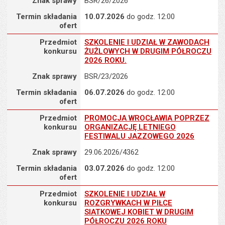
Znak sprawy
BSR/26/2026
Termin składania
10.07.2026
do godz. 12:00
ofert
Przedmiot konkursu : SZKOLENIE I UDZIAŁ W ZAWODACH ŻUŻ
Przedmiot
SZKOLENIE I UDZIAŁ W ZAWODACH
konkursu
ŻUŻLOWYCH W DRUGIM PÓŁROCZU
2026 ROKU.
Znak sprawy
BSR/23/2026
Termin składania
06.07.2026
do godz. 12:00
ofert
Przedmiot konkursu : PROMOCJA WROCŁAWIA POPRZEZ ORGA
Przedmiot
PROMOCJA WROCŁAWIA POPRZEZ
konkursu
ORGANIZACJĘ LETNIEGO
FESTIWALU JAZZOWEGO 2026
Znak sprawy
29.06.2026/4362
Termin składania
03.07.2026
do godz. 12:00
ofert
Przedmiot konkursu : SZKOLENIE I UDZIAŁ W ROZGRYWKACH W
Przedmiot
SZKOLENIE I UDZIAŁ W
konkursu
ROZGRYWKACH W PIŁCE
SIATKOWEJ KOBIET W DRUGIM
PÓŁROCZU 2026 ROKU