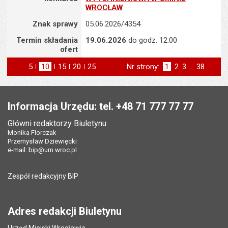
WROCŁAW
Znak sprawy
05.06.2026/4354
Termin składania
19.06.2026
do godz. 12:00
ofert
5
elementów na stronie
10
elementów
15
elementów
20
elementów
25
elementów
Nr strony:
Strona
1
Strona
2
Strona
3
..
Strona
38
na stronie
na stronie
na stronie
na stronie
st
następna
Stopka
Informacja Urzędu: tel. +48 71 777 77 77
Główni redaktorzy Biuletynu
Monika Florczak
Przemysław Dziewięcki
e-mail:
bip@um.wroc.pl
Zespół redakcyjny BIP
Adres redakcji Biuletynu