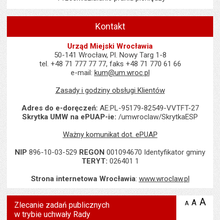
Kontakt
Urząd Miejski Wrocławia
50-141 Wrocław, Pl. Nowy Targ 1-8
tel. +48 71 777 77 77, faks +48 71 770 61 66
e-mail:
kum@um.wroc.pl
Zasady i godziny obsługi Klientów
Adres do e-doręczeń:
AE:PL-95179-82549-VVTFT-27
Skrytka UMW na ePUAP-ie:
/umwroclaw/SkrytkaESP
Ważny komunikat dot. ePUAP
NIP
896-10-03-529
REGON
001094670 Identyfikator gminy
TERYT:
026401 1
Strona internetowa Wrocławia
:
www.wroclaw.pl
A
po
A
domyś
A
zmniejsz
Zlecanie zadań publicznych
tekst na
wielk
te
w trybie uchwały Rady
stronie