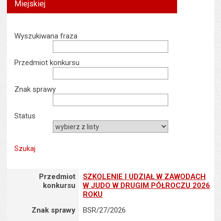
tekstu
Miejskiej
s
stron
Wyszukiwarka
Wyszukiwana fraza
Przedmiot konkursu
Znak sprawy
Status
Przedmiot konkursu : SZKOLENIE I UDZIAŁ W ZAWODACH W JU
Przedmiot
SZKOLENIE I UDZIAŁ W ZAWODACH
konkursu
W JUDO W DRUGIM PÓŁROCZU 2026
ROKU
Znak sprawy
BSR/27/2026