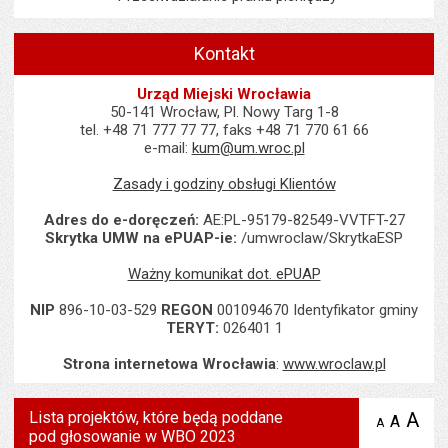
Kontakt
Urząd Miejski Wrocławia
50-141 Wrocław, Pl. Nowy Targ 1-8
tel. +48 71 777 77 77, faks +48 71 770 61 66
e-mail:
kum@um.wroc.pl
Zasady i godziny obsługi Klientów
Adres do e-doręczeń:
AE:PL-95179-82549-VVTFT-27
Skrytka UMW na ePUAP-ie:
/umwroclaw/SkrytkaESP
Ważny komunikat dot. ePUAP
NIP
896-10-03-529
REGON
001094670 Identyfikator gminy
TERYT:
026401 1
Strona internetowa Wrocławia
:
www.wroclaw.pl
Lista projektów, które będą poddane
A
po
A
domyś
A
zmniejsz
pod głosowanie w WBO 2023
tekst na
wielk
te