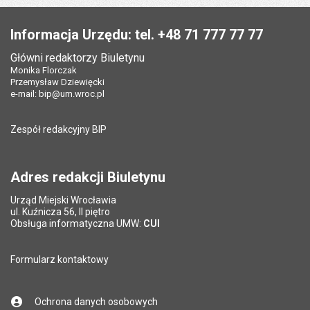
Data wytworzenia:
13.09.2023
Stopka
Opublikował w BIP:
Monika Florczak
Opublikował w BIP:
Monika Florczak
Pole wymagane
Twój adres e-mail
*
Informacja Urzędu: tel. +48 71 777 77 77
Data opublikowania:
13.09.2023 10:36
Data opublikowania:
13.09.2023 10:36
Główni redaktorzy Biuletynu
Pole wymagane
Ostatnio zaktualizował:
Tytuł e-maila
*
Monika Florczak
Monika Florczak
Ostatnio zaktualizował:
Monika Florczak
Przemysław Dziewięcki
Data ostatniej aktualizacji:
13.09.2023 10:43
Data ostatniej aktualizacji:
13.09.2023 10:39
e-mail:
bip@um.wroc.pl
Pole wymagane
Adres e-mail znajomego
*
Liczba pobrań:
292
Liczba wyświetleń:
538
Zespół redakcyjny BIP
Pytanie antyspamowe
Podaj słownie
Pole wymagane
wynik działania: 2 plus 8
*
Adres redakcji Biuletynu
Urząd Miejski Wrocławia
*
ul. Kuźnicza 56, II piętro
Pole wymagane
Obsługa informatyczna UMW:
CUI
Formularz kontaktowy
Ochrona danych osobowych