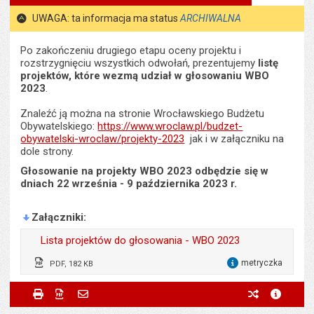
stronie
tekstu
s
UWAGA: ta informacja ma status
ARCHIWALNA
stron
Po zakończeniu drugiego etapu oceny projektu i
rozstrzygnięciu wszystkich odwołań, prezentujemy
listę
projektów, które wezmą udział w głosowaniu WBO
2023
.
Znaleźć ją można na stronie Wrocławskiego Budżetu
Obywatelskiego:
https://www.wroclaw.pl/budzet-
obywatelski-wroclaw/projekty-2023
jak i w załączniku na
dole strony.
Głosowanie na projekty WBO 2023 odbędzie się w
dniach 22 września - 9 października 2023 r.
Załączniki
Lista projektów do głosowania - WBO 2023
metryczka
PDF, 182 KB
dla 
Odpowiedzialny za treść:
Sebastian Wolszczak
Metryczka
Powiadom znajomego
Odpowiedzialny za treść:
Sebastian Wolszczak
Drukuj
Zapisz do PDF
Powiadom znajomego
poprzednie w
metryc
Powiadom znajomego
Pole wymagane
Twoje imię i nazwisko
*
Data wytworzenia:
13.09.2023