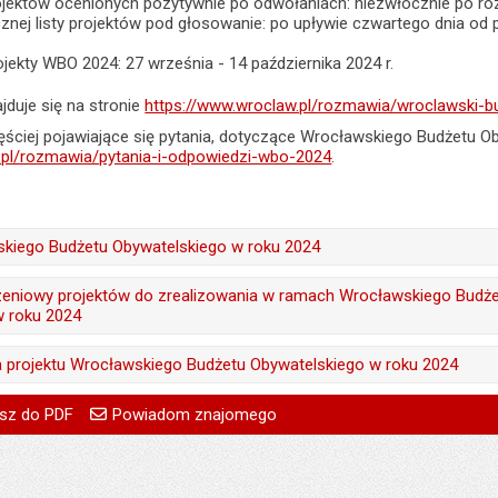
projektów ocenionych pozytywnie po odwołaniach: niezwłocznie po 
cznej listy projektów pod głosowanie: po upływie czwartego dnia od p
jekty WBO 2024: 27 września - 14 października 2024 r.
jduje się na stronie
https://www.wroclaw.pl/rozmawia/wroclawski-b
ściej pojawiające się pytania, dotyczące Wrocławskiego Budżetu Oby
.pl/rozmawia/pytania-i-odpowiedzi-wbo-2024
.
kiego Budżetu Obywatelskiego w roku 2024
treść:
Sebastian Wolszczak
zeniowy projektów do zrealizowania w ramach Wrocławskiego Budż
w roku 2024
15.01.2024
treść:
Sebastian Wolszczak
:
Monika Florczak
la projektu Wrocławskiego Budżetu Obywatelskiego w roku 2024
15.01.2024
a:
16.01.2024 08:17
treść:
Sebastian Wolszczak
go
Powiadom znajomego
Pole wymagane
Twoje imię i nazwisko
treść:
Sebastian Wolszczak
sz do PDF
Powiadom znajomego
:
Monika Florczak
112
15.01.2024
Pole wymagane
Twój adres e-mail
15.01.2024
a:
16.01.2024 08:17
:
Monika Florczak
Pole wymagane
Tytuł e-maila
:
Monika Florczak