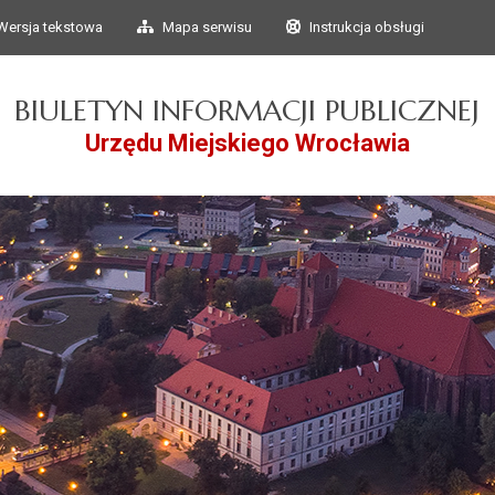
Przejdź do głównego
Przejdź do treści
Wersja tekstowa
Mapa serwisu
Instrukcja obsługi
menu
BIULETYN INFORMACJI PUBLICZNEJ
Urzędu Miejskiego Wrocławia