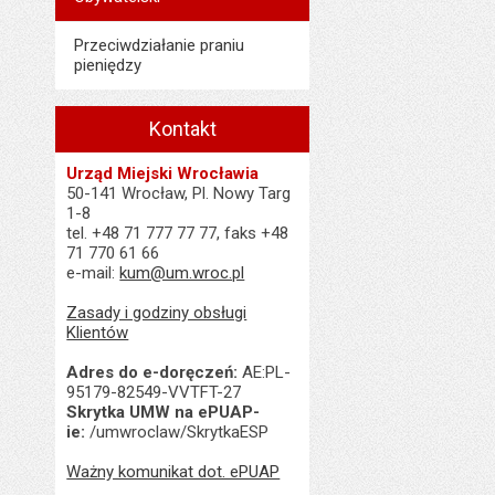
Liczba pobrań:
Data opublikowani
Data opublikowani
Przeciwdziałanie praniu
Liczba pobrań:
Ostatnio zaktualiz
pieniędzy
Data ostatniej aktua
Kontakt
Liczba wyświetleń:
Urząd Miejski Wrocławia
50-141 Wrocław, Pl. Nowy Targ
1-8
tel. +48 71 777 77 77, faks +48
71 770 61 66
e-mail:
kum@um.wroc.pl
Zasady i godziny obsługi
Klientów
Adres do e-doręczeń:
AE:PL-
95179-82549-VVTFT-27
Skrytka UMW na ePUAP-
ie:
/umwroclaw/SkrytkaESP
Ważny komunikat dot. ePUAP