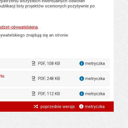
rozpatrzeniu wszystkich ewentualnych odwołań
ublikacji listy projektów ocenionych pozytywnie po
udzet-obywatelskina
.
watelskiego znajdują się an stronie:
PDF, 108 KB
metryczka
dla załąc
etu
PDF, 248 KB
metryczka
dla załąc
PDF, 112 KB
metryczka
dla załąc
*
poprzednie wersje
metryczka
*
*