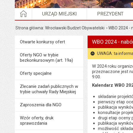
STRONA GŁÓWNA
URZĄD MIEJSKI
PREZYDENT
Strona główna
Wrocławski Budżet Obywatelski
WBO 2024 - 
WBO 2024 - nabó
Menu
Otwarte konkursy ofert
Organizacje pozarządowe
UWAGA: ta informa
Oferty NGO w trybie
bezkonkursowym (art. 19a)
W 2024 roku organiz
przeznaczone jest na
Oferty specjalne
9:00.
Kalendarz WBO 20
Zlecanie zadań publicznych w
trybie uchwały Rady Miejskiej
składanie projektó
pierwszy etap oce
Zaproszenia dla NGO
publikacja wynikó
konsultacje projek
Wzór oferty, druk
drugi etap oceny p
sprawozdania
publikacja wyników
możliwość składan