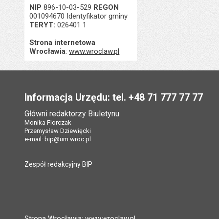
NIP
896-10-03-529
REGON
001094670 Identyfikator gminy
TERYT:
026401 1
Strona internetowa
Wrocławia
:
www.wroclaw.pl
Stopka
Informacja Urzędu: tel. +48 71 777 77 77
Główni redaktorzy Biuletynu
Monika Florczak
Przemysław Dziewięcki
e-mail:
bip@um.wroc.pl
Zespół redakcyjny BIP
Strona Wrocławia: www.wroclaw.pl