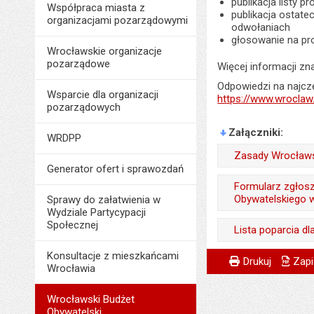
publikacja listy 
Współpraca miasta z
publikacja ostate
organizacjami pozarządowymi
odwołaniach
głosowanie na pro
Wrocławskie organizacje
pozarządowe
Więcej informacji zna
Odpowiedzi na najczę
Wsparcie dla organizacji
https://www.wroclaw
pozarządowych
Załączniki
WRDPP
Zasady Wrocławs
Generator ofert i sprawozdań
Odpowiedzialny za 
Formularz zgłos
Obywatelskiego 
Sprawy do załatwienia w
Data wytworzenia:
Wydziale Partycypacji
Odpowiedzialny za 
Społecznej
Opublikował w BIP
Lista poparcia d
Data wytworzenia:
Data opublikowani
Odpowiedzialny za 
Metryczka
Powiadom znajome
Konsultacje z mieszkańcami
Odpowiedzialny za 
Drukuj
Zapi
Wrocławia
Opublikował w BIP
Liczba pobrań:
Data wytworzenia:
Data wytworzenia:
Data opublikowani
Wrocławski Budżet
Opublikował w BIP
Opublikował w BIP
Obywatelski