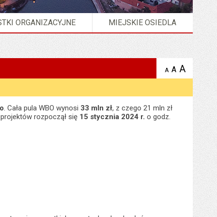
TKI ORGANIZACYJNE
MIEJSKIE OSIEDLA
A
powię
A
domyślna
A
zmniejsz
tekst na
wielkość
tekst 
stronie
tekstu na
stron
stronie
go
. Cała pula WBO wynosi
33 mln zł
, z czego 21 mln zł
r projektów rozpoczął się
15 stycznia 2024 r.
o godz.