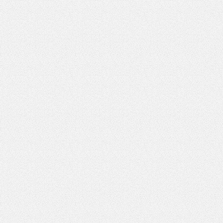
Pytanie antyspamowe
Podaj słownie
ował:
Monika Florczak
Pole wymagane
wynik działania: 2 plus 8
lizacji:
24.03.2026 08:32
3175
*
Pole wymagane