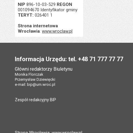
NIP
896-10-03-529
REGON
001094670 Identyfikator gminy
TERYT:
026401 1
Strona internetowa
Wrocławia
:
www.wroclaw.pl
Stopka
Informacja Urzędu: tel. +48 71 777 77 77
Główni redaktorzy Biuletynu
Monika Florczak
Przemysław Dziewięcki
e-mail:
bip@um.wroc.pl
Zespół redakcyjny BIP
Strona Wrocławia: www.wroclaw.pl