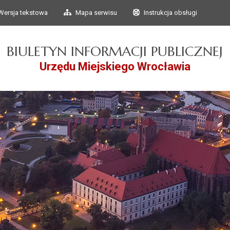
Przejdź do głównego
Przejdź do treści
Wersja tekstowa
Mapa serwisu
Instrukcja obsługi
menu
BIULETYN INFORMACJI PUBLICZNEJ
Urzędu Miejskiego Wrocławia