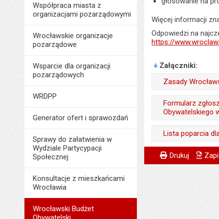
głosowanie na pro
Współpraca miasta z
organizacjami pozarządowymi
Więcej informacji zna
Odpowiedzi na najczę
Wrocławskie organizacje
https://www.wroclaw
pozarządowe
Załączniki
Wsparcie dla organizacji
pozarządowych
Zasady Wrocławs
WRDPP
Odpowiedzialny za 
Formularz zgłos
Obywatelskiego 
Data wytworzenia:
Generator ofert i sprawozdań
Odpowiedzialny za 
Opublikował w BIP
Lista poparcia d
Sprawy do załatwienia w
Data wytworzenia:
Data opublikowani
Wydziale Partycypacji
Odpowiedzialny za 
Metryczka
Powiadom znajome
Odpowiedzialny za 
Drukuj
Zapi
Społecznej
Opublikował w BIP
Liczba pobrań:
Data wytworzenia:
Data wytworzenia:
Data opublikowani
Konsultacje z mieszkańcami
Opublikował w BIP
Wrocławia
Opublikował w BIP
Liczba pobrań:
Data opublikowani
Data opublikowani
Wrocławski Budżet
Liczba pobrań:
Obywatelski