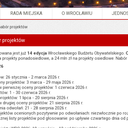
RADA MIEJSKA
O WROCŁAWIU
JEDNOS
nabór projektów
r projektów
owana jest już
14 edycja
Wrocławskiego Budżetu Obywatelskiego.
C
 projekty ponadosiedlowe, a 24 mln zł na projekty osiedlowe. Nabór 
26
ów: 26 stycznia - 2 marca 2026 r.
ny projektów: 3 marca - 29 maja 2026 r.
w pierwszej oceny projektów: 1 czerwca 2026 r.
któw: 1 - 30 czerwca 2026 r.
rojektów: 1 lipca - 20 sierpnia 2026 r.
 drugiej oceny projektów: 21 sierpnia 2026 r.
ia odwołań: 21 - 28 sierpnia 2026 r.
projektów ocenionych pozytywnie po odwołaniach: niezwłocznie po r
cznej listy projektów pod głosowanie: po upływie czwartego dnia od p