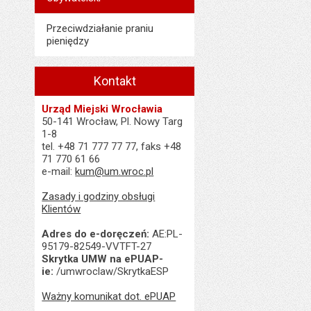
Ostatnio zaktualiz
Data ostatniej aktua
Przeciwdziałanie praniu
pieniędzy
Liczba wyświetleń:
Kontakt
Urząd Miejski Wrocławia
50-141 Wrocław, Pl. Nowy Targ
1-8
tel. +48 71 777 77 77, faks +48
71 770 61 66
e-mail:
kum@um.wroc.pl
Zasady i godziny obsługi
Klientów
Adres do e-doręczeń:
AE:PL-
95179-82549-VVTFT-27
Skrytka UMW na ePUAP-
ie:
/umwroclaw/SkrytkaESP
Ważny komunikat dot. ePUAP