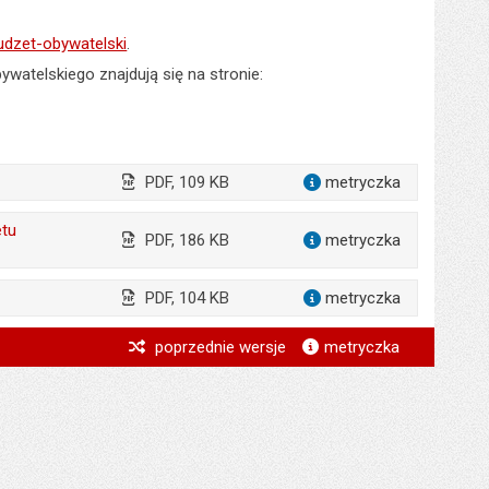
udzet-obywatelski
.
watelskiego znajdują się na stronie:
PDF, 109 KB
metryczka
dla załąc
etu
PDF, 186 KB
metryczka
dla załąc
PDF, 104 KB
metryczka
dla załąc
*
poprzednie wersje
metryczka
*
*
*
*