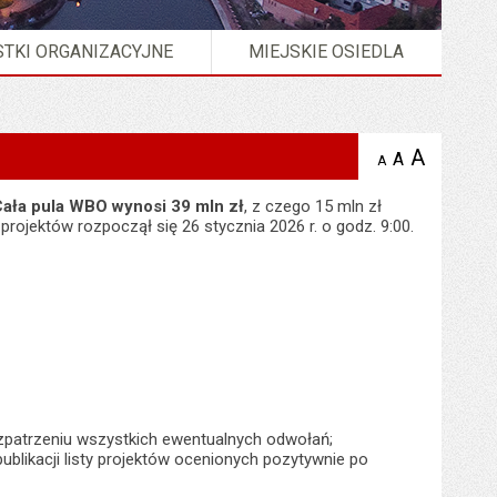
TKI ORGANIZACYJNE
MIEJSKIE OSIEDLA
A
powię
A
domyślna
A
zmniejsz
tekst na
wielkość
tekst 
stronie
tekstu na
ała pula WBO wynosi 39 mln zł
, z czego 15 mln zł
stron
stronie
projektów rozpoczął się 26 stycznia 2026 r. o godz. 9:00.
ozpatrzeniu wszystkich ewentualnych odwołań;
ublikacji listy projektów ocenionych pozytywnie po