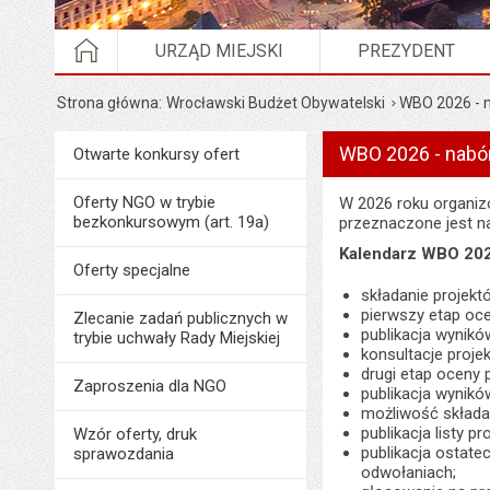
STRONA GŁÓWNA
URZĄD MIEJSKI
PREZYDENT
Strona główna
Wrocławski Budżet Obywatelski
WBO 2026 - 
WBO 2026 - nabó
Menu
Otwarte konkursy ofert
Organizacje pozarządowe
Oferty NGO w trybie
W 2026 roku organiz
bezkonkursowym (art. 19a)
przeznaczone jest na
Kalendarz WBO 20
Oferty specjalne
składanie projekt
pierwszy etap oce
Zlecanie zadań publicznych w
publikacja wynikó
trybie uchwały Rady Miejskiej
konsultacje proje
drugi etap oceny p
Zaproszenia dla NGO
publikacja wyników
możliwość składan
publikacja listy 
Wzór oferty, druk
publikacja ostate
sprawozdania
odwołaniach;