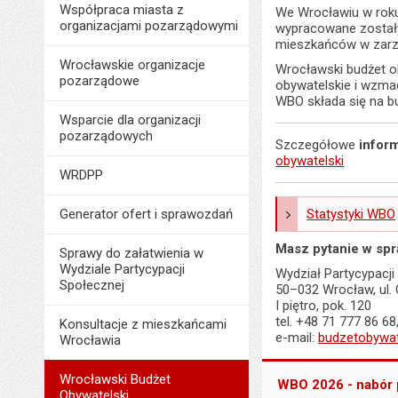
Współpraca miasta z
We Wrocławiu w roku
organizacjami pozarządowymi
wypracowane zostały
mieszkańców w zarzą
Wrocławskie organizacje
Wrocławski budżet o
pozarządowe
obywatelskie i wzma
WBO składa się na b
Wsparcie dla organizacji
pozarządowych
Szczegółowe
infor
obywatelski
WRDPP
Generator ofert i sprawozdań
Statystyki WBO
Masz pytanie w sp
Sprawy do załatwienia w
Wydziale Partycypacji
Wydział Partycypacji
Społecznej
50–032 Wrocław, ul. 
I piętro, pok. 120
tel. +48 71 777 86 68
Konsultacje z mieszkańcami
e-mail:
budzetobywat
Wrocławia
Wrocławski Budżet
WBO 2026 - nabór 
Obywatelski