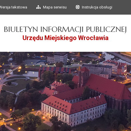
Przejdź do głównego
Przejdź do treści
Wersja tekstowa
Mapa serwisu
Instrukcja obsługi
menu
BIULETYN INFORMACJI PUBLICZNEJ
Urzędu Miejskiego Wrocławia