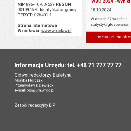
WBO 2024 - wyniki
NIP
896-10-03-529
REGON
001094670 Identyfikator gminy
18.10.2024
TERYT:
026401 1
W dniach 27 września -
statystyki głosowania.
Strona internetowa
Wrocławia
:
www.wroclaw.pl
Liczba art. na stro
Stopka
Informacja Urzędu: tel. +48 71 777 77 77
Główni redaktorzy Biuletynu
Monika Florczak
Przemysław Dziewięcki
e-mail:
bip@um.wroc.pl
Zespół redakcyjny BIP