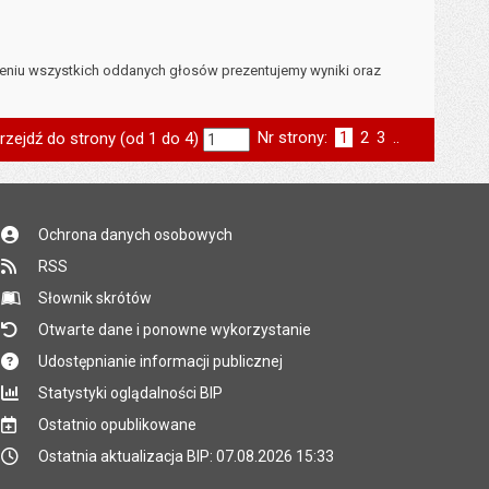
czeniu wszystkich oddanych głosów prezentujemy wyniki oraz
Nr strony:
Strona
1
Strona
2
Strona
3
..
rzejdź do strony (od 1 do 4)
st
następna
Ochrona danych osobowych
RSS
Słownik skrótów
Otwarte dane i ponowne wykorzystanie
Udostępnianie informacji publicznej
Statystyki oglądalności BIP
Ostatnio opublikowane
Ostatnia aktualizacja BIP: 07.08.2026 15:33