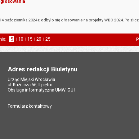
 głosowania
 14 października 2024 r. odbyło się głosowanie na projekty WBO 2024. Po zli
nie:
Pokaż
5
elementów na stronie
Pokaż
10
elementów
Pokaż
15
elementów
Pokaż
20
elementów
Pokaż
25
elementów
P
na stronie
na stronie
na stronie
na stronie
Adres redakcji Biuletynu
Urząd Miejski Wrocławia
ul. Kuźnicza 56, II piętro
Obsługa informatyczna UMW:
CUI
Formularz kontaktowy