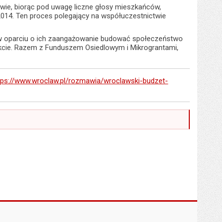
wie, biorąc pod uwagę liczne głosy mieszkańców,
2014. Ten proces polegający na współuczestnictwie
 w oparciu o ich zaangażowanie budować społeczeństwo
ekcie. Razem z Funduszem Osiedlowym i Mikrograntami,
tps://www.wroclaw.pl/rozmawia/wroclawski-budzet-