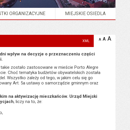
TKI ORGANIZACYJNE
MIEJSKIE OSIEDLA
A
powię
A
domyślna
A
zmniejsz
XML
tekst na
wielkość
tekst 
stronie
tekstu na
stron
edni wpływ na decyzje o przeznaczeniu części
stronie
i.
e takie zostało zastosowane w mieście Porto Alegre
iecie. Choć tematyka budżetów obywatelskich została
el. Wszystko zależy od tego, w jakim celu się go
ulowany Art. 5a ustawy o samorządzie gminnym oraz
kim na aktywizację mieszkańców. Urząd Miejski
tycjach
, liczy na to, że:
o,