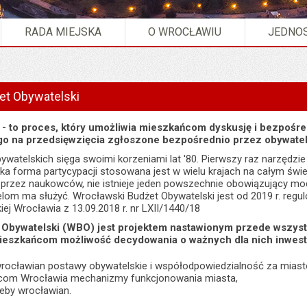
RADA MIEJSKA
O WROCŁAWIU
JEDNOS
rocławski Budżet Obywatelski".
et Obywatelski
 - to proces, który umożliwia mieszkańcom dyskusję i bezpośr
o na przedsięwzięcia zgłoszone bezpośrednio przez obywatel
ywatelskich sięga swoimi korzeniami lat '80. Pierwszy raz narzędzi
taka forma partycypacji stosowana jest w wielu krajach na całym św
 przez naukowców, nie istnieje jeden powszechnie obowiązujący mod
elom ma służyć. Wrocławski Budżet Obywatelski jest od 2019 r. reg
ej Wrocławia z 13.09.2018 r. nr LXII/1440/18
Obywatelski (WBO) jest projektem nastawionym przede wszyst
mieszkańcom możliwość decydowania o ważnych dla nich inwes
ocławian postawy obywatelskie i współodpowiedzialność za miast
com Wrocławia mechanizmy funkcjonowania miasta,
zeby wrocławian.