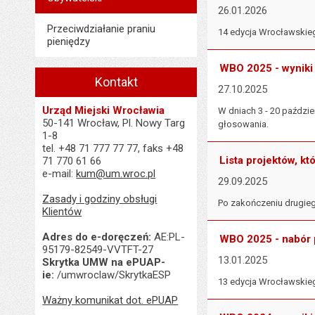
26.01.2026
Przeciwdziałanie praniu
14 edycja Wrocławskieg
pieniędzy
WBO 2025 - wyniki
Kontakt
27.10.2025
Urząd Miejski Wrocławia
W dniach 3 - 20 paździe
50-141 Wrocław, Pl. Nowy Targ
głosowania.
1-8
tel. +48 71 777 77 77, faks +48
Lista projektów, 
71 770 61 66
e-mail:
kum@um.wroc.pl
29.09.2025
Zasady i godziny obsługi
Po zakończeniu drugieg
Klientów
Adres do e-doręczeń:
AE:PL-
WBO 2025 - nabór 
95179-82549-VVTFT-27
13.01.2025
Skrytka UMW na ePUAP-
ie:
/umwroclaw/SkrytkaESP
13 edycja Wrocławskieg
Ważny komunikat dot. ePUAP