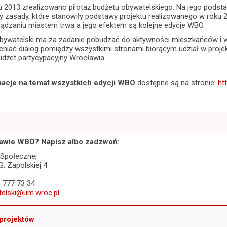
 2013 zrealizowano pilotaż budżetu obywatelskiego. Na jego podsta
 zasady, które stanowiły podstawy projektu realizowanego w roku 
dzaniu miastem trwa a jego efektem są kolejne edycje WBO.
bywatelski ma za zadanie pobudzać do aktywności mieszkańców i
cniać dialog pomiędzy wszystkimi stronami biorącym udział w proj
udżet partycypacyjny Wrocławia.
macje
na temat wszystkich edycji WBO
dostępne są na stronie:
ht
rawie WBO? Napisz albo zadzwoń:
 Społecznej
G. Zapolskiej 4
, 777 73 34
elski@um.wroc.pl
projektów