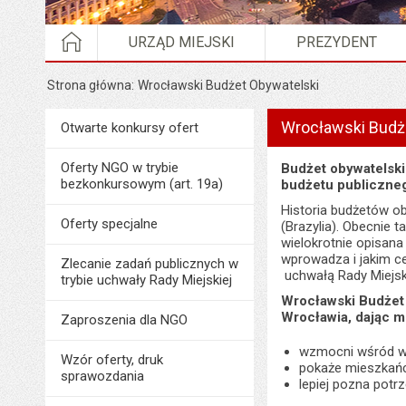
STRONA GŁÓWNA
URZĄD MIEJSKI
PREZYDENT
Strona główna
Wrocławski Budżet Obywatelski
Wyświetlono artykuł "W
Wrocławski Budż
Menu
Otwarte konkursy ofert
Organizacje pozarządowe
Oferty NGO w trybie
Budżet obywatelski
bezkonkursowym (art. 19a)
budżetu publiczneg
Historia budżetów ob
Oferty specjalne
(Brazylia). Obecnie 
wielokrotnie opisana
wprowadza i jakim c
Zlecanie zadań publicznych w
uchwałą Rady Miejski
trybie uchwały Rady Miejskiej
Wrocławski Budżet 
Wrocławia, dając 
Zaproszenia dla NGO
wzmocni wśród wr
Wzór oferty, druk
pokaże mieszkań
sprawozdania
lepiej pozna potr