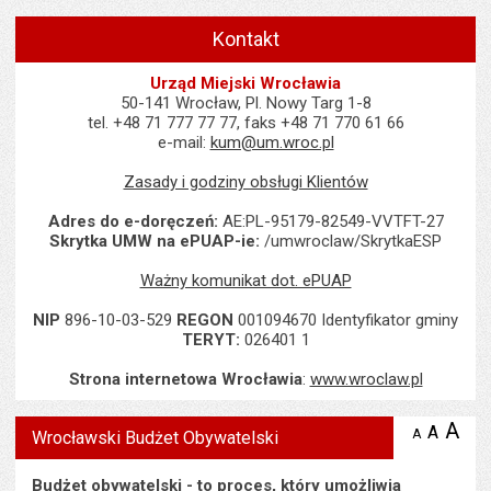
Kontakt
Urząd Miejski Wrocławia
50-141 Wrocław, Pl. Nowy Targ 1-8
tel. +48 71 777 77 77, faks +48 71 770 61 66
e-mail:
kum@um.wroc.pl
Zasady i godziny obsługi Klientów
Adres do e-doręczeń:
AE:PL-95179-82549-VVTFT-27
Skrytka UMW na ePUAP-ie:
/umwroclaw/SkrytkaESP
Ważny komunikat dot. ePUAP
NIP
896-10-03-529
REGON
001094670 Identyfikator gminy
TERYT:
026401 1
Strona internetowa Wrocławia
:
www.wroclaw.pl
Wyświetlono artykuł "Wrocławski Budżet Obywatelski".
A
po
A
domyś
A
zmniejsz
Wrocławski Budżet Obywatelski
tekst na
wielk
te
stronie
tekstu
s
Budżet obywatelski - to proces, który umożliwia