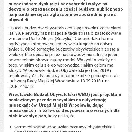
stron
mieszkańcom dyskusję i bezpośredni wpływ na
decyzje o przeznaczeniu części budżetu publicznego
na przedsięwzięcia zgłoszone bezpośrednio przez
obywateli.
Historia budżetów obywatelskich sięga swoimi korzeniami
lat '80. Pierwszy raz narzędzie takie zostało zastosowane
w mieście Porto Alegre (Brazylia). Obecnie taka forma
partycypacji stosowana jest w wielu krajach na całym
świecie. Choć tematyka budżetów obywatelskich została
wielokrotnie opisana przez naukowców, nie istnieje jeden
powszechnie obowiązujący model. Wszystko zależy od
tego, w jakim celu się go wprowadza i jakim celom ma
służyć. Wrocławski Budżet Obywatelski jest od 2019 r.
regulowany Art. 5a ustawy o samorządzie gminnym oraz
uchwałą Rady Miejskiej Wrocławia z 13.09.2018 r. nr
LXII/1440/18
Wrocławski Budżet Obywatelski (WBO) jest projektem
nastawionym przede wszystkim na aktywizację
mieszkańców. Urząd Miejski Wrocławia, dając
mieszkańcom możliwość decydowania o ważnych dla
nich inwestycjach
, liczy na to, że:
wzmocni wśród wrocławian postawy obywatelskie i