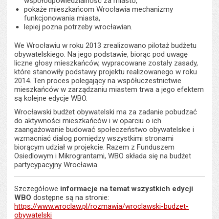
współodpowiedzialność za miasto,
pokaże mieszkańcom Wrocławia mechanizmy
funkcjonowania miasta,
lepiej pozna potrzeby wrocławian.
We Wrocławiu w roku 2013 zrealizowano pilotaż budżetu
obywatelskiego. Na jego podstawie, biorąc pod uwagę
liczne głosy mieszkańców, wypracowane zostały zasady,
które stanowiły podstawy projektu realizowanego w roku
2014. Ten proces polegający na współuczestnictwie
mieszkańców w zarządzaniu miastem trwa a jego efektem
są kolejne edycje WBO.
Wrocławski budżet obywatelski ma za zadanie pobudzać
do aktywności mieszkańców i w oparciu o ich
zaangażowanie budować społeczeństwo obywatelskie i
wzmacniać dialog pomiędzy wszystkimi stronami
biorącym udział w projekcie. Razem z Funduszem
Osiedlowym i Mikrograntami, WBO składa się na budżet
partycypacyjny Wrocławia.
Szczegółowe
informacje
na temat wszystkich edycji
WBO
dostępne są na stronie:
https://www.wroclaw.pl/rozmawia/wroclawski-budzet-
obywatelski