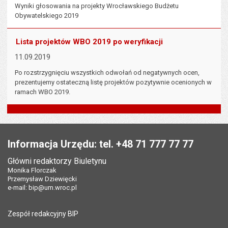
Wyniki głosowania na projekty Wrocławskiego Budżetu
Obywatelskiego 2019
Lista projektów WBO 2019 po weryfikacji
11.09.2019
Po rozstrzygnięciu wszystkich odwołań od negatywnych ocen,
prezentujemy ostateczną listę projektów pozytywnie ocenionych w
ramach WBO 2019.
Stopka
Informacja Urzędu: tel. +48 71 777 77 77
Główni redaktorzy Biuletynu
Monika Florczak
Przemysław Dziewięcki
e-mail:
bip@um.wroc.pl
Zespół redakcyjny BIP