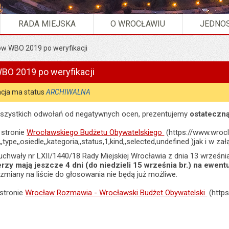
RADA MIEJSKA
O WROCŁAWIU
JEDNOS
tów WBO 2019 po weryfikacji
WBO 2019 po weryfikacji
cja ma status
ARCHIWALNA
wszystkich odwołań od negatywnych ocen, prezentujemy
ostateczną
 stronie
Wrocławskiego Budżetu Obywatelskiego
(https://www.wrocl
type,,osiedle,,kategoria,,status,1,kind,,selected,undefined )jak i w za
 uchwały nr LXII/1440/18 Rady Miejskiej Wrocławia z dnia 13 wrześn
erzy mają jeszcze 4 dni (do niedzieli 15 września br.) na ewen
 zmiany na liście do głosowania nie będą już możliwe.
 stronie
Wrocław Rozmawia - Wrocławski Budżet Obywatelski
(http