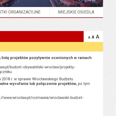
TKI ORGANIZACYJNE
MIEJSKIE OSIEDLA
A
powię
A
domyślna
A
zmniejsz
tekst na
wielkość
tekst 
stronie
tekstu na
stron
stronie
 listę projektów pozytywnie ocenionych w ramach
aw.pl/budzet-obywatelski-wroclaw/projekty-
łączniku
ia 2018 r. w sprawie Wrocławskiego Budżetu
tualne wycofanie lub połączenie projektów,
po tym
s://www.wroclaw.pl/rozmawia/wroclawski-budzet-