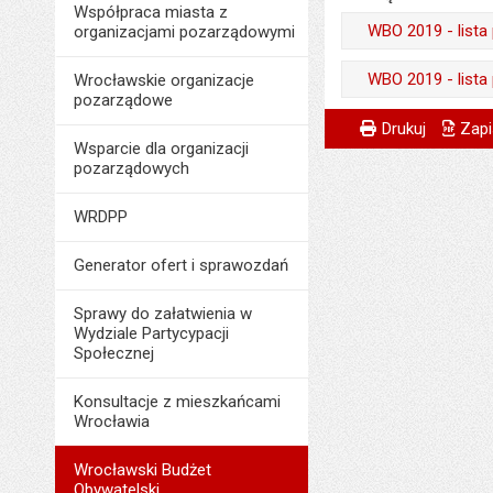
Współpraca miasta z
WBO 2019 - lista
organizacjami pozarządowymi
Wytworzył:
WBO 2019 - lista 
Wrocławskie organizacje
pozarządowe
Data wytworzenia:
Wytworzył:
Metryczka
Powiadom znajome
Odpowiedzialny za 
Drukuj
Zapi
Opublikował w BIP
Wsparcie dla organizacji
Data wytworzenia:
Data wytworzenia:
pozarządowych
Data opublikowani
Opublikował w BIP
Opublikował w BIP
Ostatnio zaktualiz
WRDPP
Data opublikowani
Data opublikowani
Data ostatniej aktua
Liczba pobrań:
Generator ofert i sprawozdań
Ostatnio zaktualiz
Liczba pobrań:
Data ostatniej aktua
Sprawy do załatwienia w
Wydziale Partycypacji
Liczba wyświetleń:
Społecznej
Konsultacje z mieszkańcami
Wrocławia
Wrocławski Budżet
Obywatelski