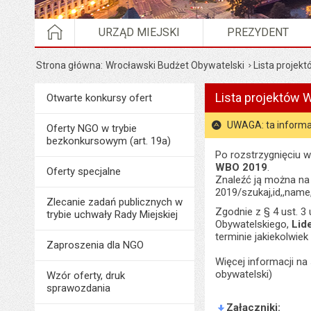
STRONA GŁÓWNA
URZĄD MIEJSKI
PREZYDENT
Strona główna
Wrocławski Budżet Obywatelski
Lista projek
Lista projektów 
Menu
Otwarte konkursy ofert
Organizacje pozarządowe
UWAGA: ta informa
Oferty NGO w trybie
bezkonkursowym (art. 19a)
Po rozstrzygnięciu 
WBO 2019
.
Oferty specjalne
Znaleźć ją można na
2019/szukaj,id,,name,,
Zlecanie zadań publicznych w
Zgodnie z § 4 ust. 3
trybie uchwały Rady Miejskiej
Obywatelskiego,
Lid
terminie jakiekolwiek
Zaproszenia dla NGO
Więcej informacji na
obywatelski)
Wzór oferty, druk
sprawozdania
Załączniki