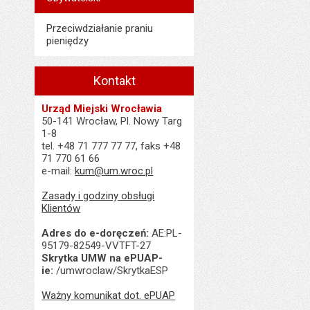
Przeciwdziałanie praniu
pieniędzy
Kontakt
Urząd Miejski Wrocławia
50-141 Wrocław, Pl. Nowy Targ
1-8
tel. +48 71 777 77 77, faks +48
71 770 61 66
e-mail:
kum@um.wroc.pl
Zasady i godziny obsługi
Klientów
Adres do e-doręczeń:
AE:PL-
95179-82549-VVTFT-27
Skrytka UMW na ePUAP-
ie:
/umwroclaw/SkrytkaESP
Ważny komunikat dot. ePUAP