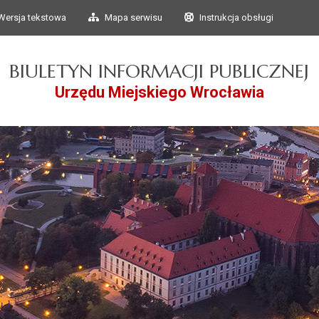
Przejdź do głównego
Przejdź do treści
Wersja tekstowa
Mapa serwisu
Instrukcja obsługi
menu
BIULETYN INFORMACJI PUBLICZNEJ
Urzędu Miejskiego Wrocławia