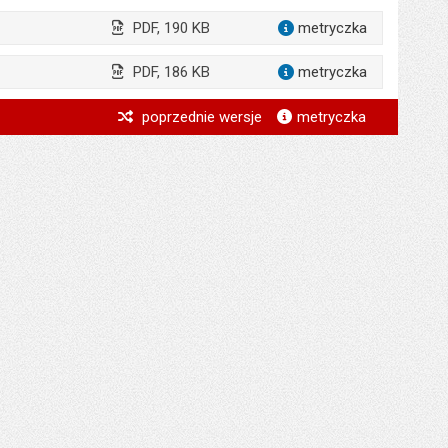
PDF, 190 KB
metryczka
dla załąc
PDF, 186 KB
metryczka
dla załącz
*
poprzednie wersje
metryczka
*
*
*
*