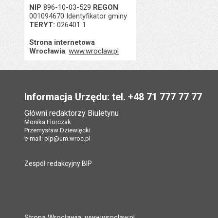
NIP
896-10-03-529
REGON
001094670 Identyfikator gminy
TERYT:
026401 1
Strona internetowa
Wrocławia
:
www.wroclaw.pl
Stopka
Informacja Urzędu: tel. +48 71 777 77 77
Główni redaktorzy Biuletynu
Monika Florczak
Przemysław Dziewięcki
e-mail:
bip@um.wroc.pl
Zespół redakcyjny BIP
Strona Wrocławia: www.wroclaw.pl