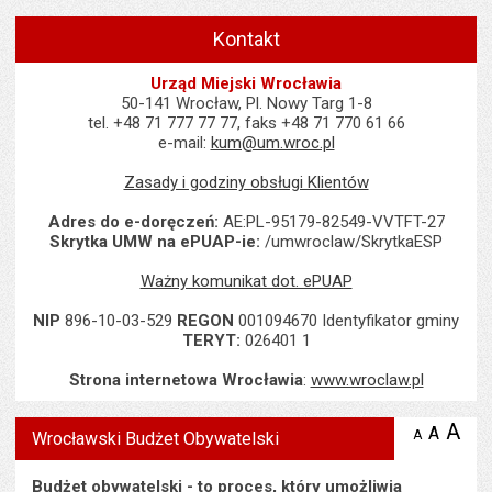
Kontakt
Urząd Miejski Wrocławia
50-141 Wrocław, Pl. Nowy Targ 1-8
tel. +48 71 777 77 77, faks +48 71 770 61 66
e-mail:
kum@um.wroc.pl
Zasady i godziny obsługi Klientów
Adres do e-doręczeń:
AE:PL-95179-82549-VVTFT-27
Skrytka UMW na ePUAP-ie:
/umwroclaw/SkrytkaESP
Ważny komunikat dot. ePUAP
NIP
896-10-03-529
REGON
001094670 Identyfikator gminy
TERYT:
026401 1
Strona internetowa Wrocławia
:
www.wroclaw.pl
Wyświetlono artykuł "Wrocławski Budżet Obywatelski".
A
po
A
domyś
A
zmniejsz
Wrocławski Budżet Obywatelski
tekst na
wielk
te
stronie
tekstu
s
Budżet obywatelski - to proces, który umożliwia