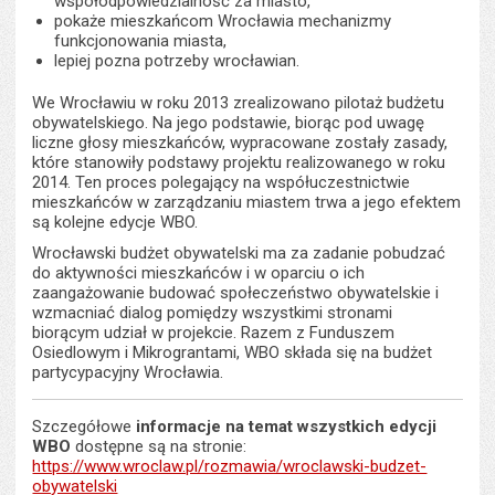
współodpowiedzialność za miasto,
pokaże mieszkańcom Wrocławia mechanizmy
funkcjonowania miasta,
lepiej pozna potrzeby wrocławian.
We Wrocławiu w roku 2013 zrealizowano pilotaż budżetu
obywatelskiego. Na jego podstawie, biorąc pod uwagę
liczne głosy mieszkańców, wypracowane zostały zasady,
które stanowiły podstawy projektu realizowanego w roku
2014. Ten proces polegający na współuczestnictwie
mieszkańców w zarządzaniu miastem trwa a jego efektem
są kolejne edycje WBO.
Wrocławski budżet obywatelski ma za zadanie pobudzać
do aktywności mieszkańców i w oparciu o ich
zaangażowanie budować społeczeństwo obywatelskie i
wzmacniać dialog pomiędzy wszystkimi stronami
biorącym udział w projekcie. Razem z Funduszem
Osiedlowym i Mikrograntami, WBO składa się na budżet
partycypacyjny Wrocławia.
Szczegółowe
informacje
na temat wszystkich edycji
WBO
dostępne są na stronie:
https://www.wroclaw.pl/rozmawia/wroclawski-budzet-
obywatelski