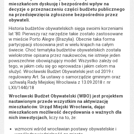
stron
mieszkańcom dyskusję i bezpośredni wpływ na
decyzje o przeznaczeniu części budżetu publicznego
na przedsięwzięcia zgłoszone bezpośrednio przez
obywateli.
Historia budżetów obywatelskich sięga swoimi korzeniami
lat '80. Pierwszy raz narzędzie takie zostało zastosowane
w mieście Porto Alegre (Brazylia). Obecnie taka forma
partycypacji stosowana jest w wielu krajach na całym
świecie. Choć tematyka budżetów obywatelskich została
wielokrotnie opisana przez naukowców, nie istnieje jeden
powszechnie obowiązujący model. Wszystko zależy od
tego, w jakim celu się go wprowadza i jakim celom ma
służyć. Wrocławski Budżet Obywatelski jest od 2019 r.
regulowany Art. 5a ustawy o samorządzie gminnym oraz
uchwałą Rady Miejskiej Wrocławia z 13.09.2018 r. nr
LXII/1440/18
Wrocławski Budżet Obywatelski (WBO) jest projektem
nastawionym przede wszystkim na aktywizację
mieszkańców. Urząd Miejski Wrocławia, dając
mieszkańcom możliwość decydowania o ważnych dla
nich inwestycjach
, liczy na to, że:
wzmocni wśród wrocławian postawy obywatelskie i