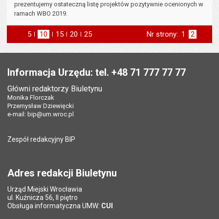
prezentujemy ostateczną listę projektów pozytywnie ocenionych w
ramach WBO 2019.
5
elementów na stronie
10
elementów
15
elementów
20
elementów
25
elementów
Nr strony:
Strona
1
Strona
2
na stronie
na stronie
na stronie
na stronie
strona
poprzednia
Stopka
Informacja Urzędu: tel. +48 71 777 77 77
Główni redaktorzy Biuletynu
Monika Florczak
Przemysław Dziewięcki
e-mail:
bip@um.wroc.pl
Zespół redakcyjny BIP
Adres redakcji Biuletynu
Urząd Miejski Wrocławia
ul. Kuźnicza 56, II piętro
Obsługa informatyczna UMW:
CUI