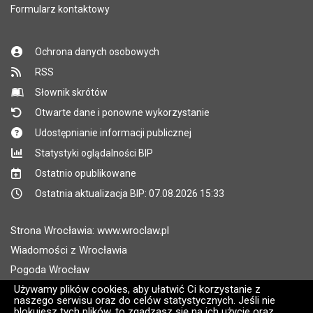
Formularz kontaktowy
Ochrona danych osobowych
RSS
Słownik skrótów
Otwarte dane i ponowne wykorzystanie
Udostępnianie informacji publicznej
Statystyki oglądalności BIP
Ostatnio opublikowane
Ostatnia aktualizacja BIP: 07.08.2026 15:33
Strona Wrocławia: www.wroclaw.pl
Wiadomości z Wrocławia
Pogoda Wrocław
Rozkłady jazdy MPK Wrocław
Używamy plików cookies, aby ułatwić Ci korzystanie z
naszego serwisu oraz do celów statystycznych. Jeśli nie
Administratorem wroclaw.pl jest: ARAW
blokujesz tych plików, to zgadzasz się na ich użycie oraz