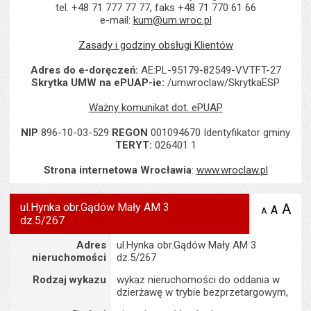
tel. +48 71 777 77 77, faks +48 71 770 61 66
e-mail:
kum@um.wroc.pl
Zasady i godziny obsługi Klientów
Adres do e-doręczeń:
AE:PL-95179-82549-VVTFT-27
Skrytka UMW na ePUAP-ie:
/umwroclaw/SkrytkaESP
Ważny komunikat dot. ePUAP
NIP
896-10-03-529
REGON
001094670 Identyfikator gminy
TERYT:
026401 1
Strona internetowa Wrocławia
:
www.wroclaw.pl
ul.Hynka obr.Gądów Mały AM 3
A
po
A
domyś
A
zmniejsz
dz.5/267
tekst na
wielk
te
stronie
tekstu
Szczegóły
s
Adres
ul.Hynka obr.Gądów Mały AM 3
stron
nieruchomości
dz.5/267
Rodzaj wykazu
wykaz nieruchomości do oddania w
dzierżawę w trybie bezprzetargowym,