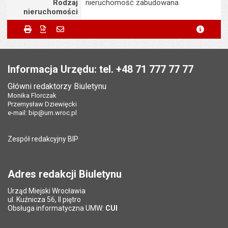
Rodzaj
nieruchomość zabudowana
nieruchomości
Metryczka
Powiadom znajomego
Odpowiedzialny za treść:
Dominika Haladin-
Drukuj
Zapisz do PDF
Powiadom znajomego
metryc
Powiadom znajomego
Pole wymagane
Twoje imię i nazwisko
*
Zawiślak
Stopka
Data wytworzenia:
08.07.2026
Pole wymagane
Twój adres e-mail
*
Informacja Urzędu: tel. +48 71 777 77 77
Opublikował w BIP:
Ewa Matras
Główni redaktorzy Biuletynu
Data opublikowania:
08.07.2026 14:33
Pole wymagane
Tytuł e-maila
*
Monika Florczak
Przemysław Dziewięcki
Liczba wyświetleń:
70
e-mail:
bip@um.wroc.pl
Pole wymagane
Adres e-mail znajomego
*
Zespół redakcyjny BIP
Pytanie antyspamowe
Podaj słownie
Pole wymagane
wynik działania: 2 plus 8
*
Adres redakcji Biuletynu
Urząd Miejski Wrocławia
*
ul. Kuźnicza 56, II piętro
Pole wymagane
Obsługa informatyczna UMW:
CUI