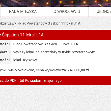
RADA MIEJSKA
O WROCŁAWIU
JEDNOS
 dzierżawy
Plac Powstańców Śląskich 11 lokal U1A
Śląskich 11 lokal U1A
mości
Plac Powstańców Śląskich 11 lokal U1A
ykazu
wykazy lokali do sprzedaży w trybie przetargowym
mości
lokal użytkowy
dynku wielolokalowym, cena wywoławcza: 247.000,00 zł
go
Powiadom znajomego
Pole wymagane
Twoje imię i nazwisko
treść:
Monika Drobyszewska
sz do PDF
Powiadom znajomego
Pole wymagane
Twój adres e-mail
14.05.2026
Pole wymagane
Tytuł e-maila
:
Sylwia Knapińska
Pole wymagane
Adres e-mail znajomego
a:
15.05.2026 00:02