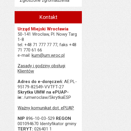
Zgłoszone zgromadzenia
Kontakt
Urząd Miejski Wrocławia
50-141 Wrocław, Pl. Nowy Targ
1-8
tel. +48 71 777 77 77, faks +48
71 770 61 66
e-mail:
kum@um.wroc.pl
Zasady i godziny obsługi
Klientów
Adres do e-doręczeń:
AE:PL-
95179-82549-VVTFT-27
Skrytka UMW na ePUAP-
ie:
/umwroclaw/SkrytkaESP
Ważny komunikat dot. ePUAP
NIP
896-10-03-529
REGON
001094670 Identyfikator gminy
TERYT:
026401 1