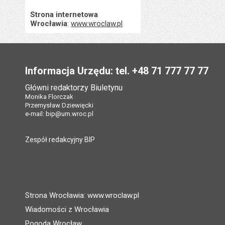
Strona internetowa
Wrocławia
:
www.wroclaw.pl
Stopka
Informacja Urzędu: tel. +48 71 777 77 77
Główni redaktorzy Biuletynu
Monika Florczak
Przemysław Dziewięcki
e-mail:
bip@um.wroc.pl
Zespół redakcyjny BIP
Strona Wrocławia: www.wroclaw.pl
Wiadomości z Wrocławia
Pogoda Wrocław