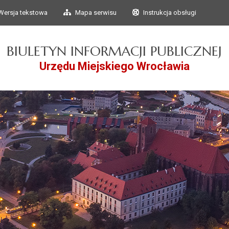
Przejdź do głównego
Przejdź do treści
Wersja tekstowa
Mapa serwisu
Instrukcja obsługi
menu
BIULETYN INFORMACJI PUBLICZNEJ
Urzędu Miejskiego Wrocławia