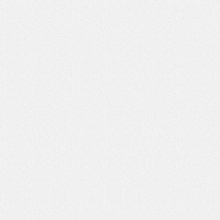
Pytanie antyspamowe
Podaj słownie
115
Pole wymagane
wynik działania: 5 plus 7
*
Pole wymagane