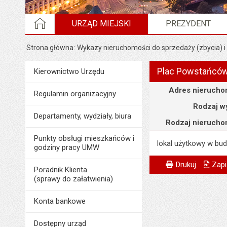
STRONA GŁÓWNA
URZĄD MIEJSKI
PREZYDENT
Strona główna
Wykazy nieruchomości do sprzedaży (zbycia) i
Plac Powstańców 
Menu
Kierownictwo Urzędu
Urząd Miejski
Szczegóły
Adres nierucho
Regulamin organizacyjny
Rodzaj w
Departamenty, wydziały, biura
Rodzaj nierucho
Punkty obsługi mieszkańców i
lokal użytkowy w bu
godziny pracy UMW
Metryczka
Powiadom znajome
Odpowiedzialny za 
Drukuj
Zapi
Poradnik Klienta
(sprawy do załatwienia)
Data wytworzenia:
Opublikował w BIP
Konta bankowe
Data opublikowani
Dostępny urząd