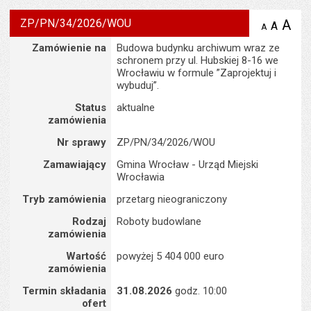
ZP/PN/34/2026/WOU
A
po
A
domyś
A
zmniejsz
tekst na
wielk
te
Szczegóły
Zamówienie na
Budowa budynku archiwum wraz ze
stronie
tekstu
s
schronem przy ul. Hubskiej 8-16 we
stron
Wrocławiu w formule ”Zaprojektuj i
wybuduj”.
Status
aktualne
zamówienia
Nr sprawy
ZP/PN/34/2026/WOU
Zamawiający
Gmina Wrocław - Urząd Miejski
Wrocławia
Tryb zamówienia
przetarg nieograniczony
Rodzaj
Roboty budowlane
zamówienia
Wartość
powyżej 5 404 000 euro
zamówienia
Termin składania
31.08.2026
godz. 10:00
ofert