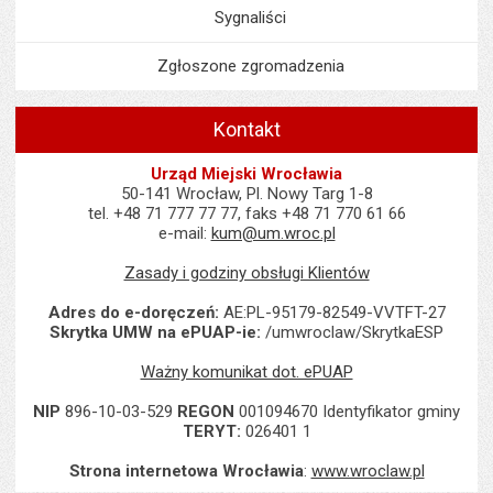
Sygnaliści
Zgłoszone zgromadzenia
Kontakt
Urząd Miejski Wrocławia
50-141 Wrocław, Pl. Nowy Targ 1-8
tel. +48 71 777 77 77, faks +48 71 770 61 66
e-mail:
kum@um.wroc.pl
Zasady i godziny obsługi Klientów
Adres do e-doręczeń:
AE:PL-95179-82549-VVTFT-27
Skrytka UMW na ePUAP-ie:
/umwroclaw/SkrytkaESP
Ważny komunikat dot. ePUAP
NIP
896-10-03-529
REGON
001094670 Identyfikator gminy
TERYT:
026401 1
Strona internetowa Wrocławia
:
www.wroclaw.pl