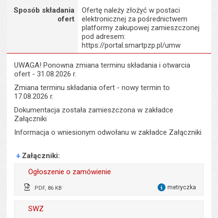
Sposób składania
Ofertę należy złożyć w postaci
ofert
elektronicznej za pośrednictwem
platformy zakupowej zamieszczonej
pod adresem:
https://portal.smartpzp.pl/umw
UWAGA! Ponowna zmiana terminu składania i otwarcia
ofert - 31.08.2026 r.
Zmiana terminu składania ofert - nowy termin to
17.08.2026 r.
Dokumentacja została zamieszczona w zakładce
Załączniki
Informacja o wniesionym odwołanu w zakładce Załączniki
Załączniki
Ogłoszenie o zamówienie
metryczka
PDF, 86 KB
dla 
Wytworzył:
Ewa Kulik
SWZ