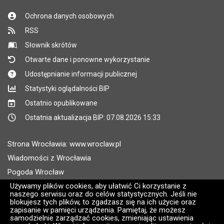
Ochrona danych osobowych
RSS
Słownik skrótów
Otwarte dane i ponowne wykorzystanie
Udostępnianie informacji publicznej
Statystyki oglądalności BIP
Ostatnio opublikowane
Ostatnia aktualizacja BIP: 07.08.2026 15:33
Strona Wrocławia: www.wroclaw.pl
Wiadomości z Wrocławia
Pogoda Wrocław
Rozkłady jazdy MPK Wrocław
Używamy plików cookies, aby ułatwić Ci korzystanie z
naszego serwisu oraz do celów statystycznych. Jeśli nie
Administratorem wroclaw.pl jest: ARAW
blokujesz tych plików, to zgadzasz się na ich użycie oraz
zapisanie w pamięci urządzenia. Pamiętaj, że możesz
samodzielnie zarządzać cookies, zmieniając ustawienia
Wersja systemu: 2.8.30.09