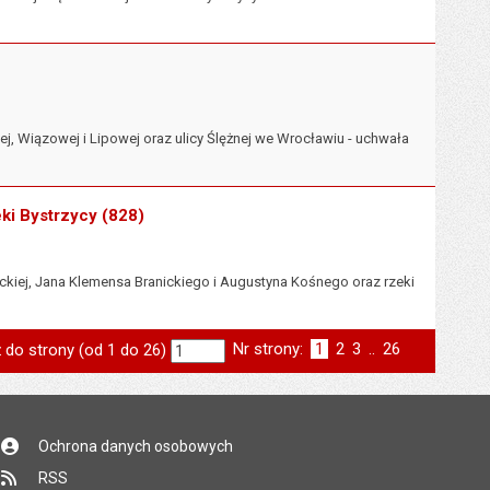
, Wiązowej i Lipowej oraz ulicy Ślężnej we Wrocławiu - uchwała
eki Bystrzycy (828)
kiej, Jana Klemensa Branickiego i Augustyna Kośnego oraz rzeki
Nr strony:
Strona
1
Strona
2
Strona
3
..
Strona
26
 do strony (od 1 do 26)
st
następna
Ochrona danych osobowych
RSS