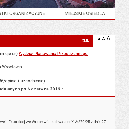
TKI ORGANIZACYJNE
MIEJSKIE OSIEDLA
A
powię
A
domyślna
A
zmniejsz
XML
tekst na
wielkość
tekst 
stronie
tekstu na
stron
jmuje się
Wydział Planowania Przestrzennego
stronie
a Wrocławia.
36/opinie-i-uzgodnienia)
adnianych po 6 czerwca 2016 r.
j i Zatorskiej we Wrocławiu - uchwała nr XIV/270/25 z dnia 27