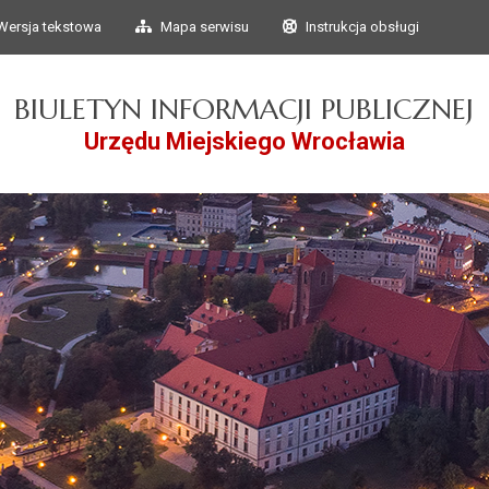
Przejdź do głównego
Przejdź do treści
Wersja tekstowa
Mapa serwisu
Instrukcja obsługi
menu
BIULETYN INFORMACJI PUBLICZNEJ
Urzędu Miejskiego Wrocławia