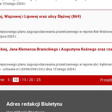
a 15 lutego 2024 r.
j, Wiązowej i Lipowej oraz ulicy Ślężnej (869)
iejscowego planu zagospodarowania przestrzennego w rejonie Alei Wiśniowej
lipca 2025 r.
ickiej, Jana Klemensa Branickiego i Augustyna Kośnego oraz rz
iejscowego planu zagospodarowania przestrzennego w rejonie ulic: Kębłowic
- uchwała nr LXXVIII/2041/24 z dnia 15 lutego 2024 r.
nie:
Pokaż
5
elementów na stronie
Pokaż
10
elementów
Pokaż
15
elementów
Pokaż
20
elementów
Pokaż
25
elementów
Przejdź
na stronie
na stronie
na stronie
na stronie
Adres redakcji Biuletynu