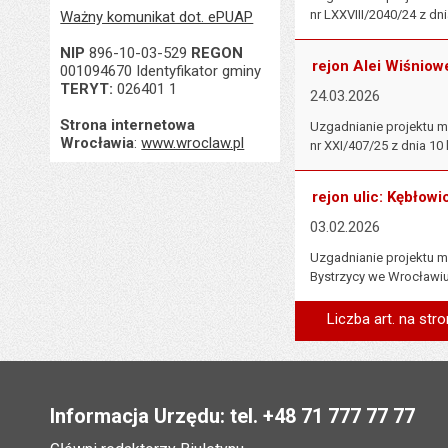
nr LXXVIII/2040/24 z dni
Ważny komunikat dot. ePUAP
NIP
896-10-03-529
REGON
rejon Alei Wiśniowe
001094670 Identyfikator gminy
TERYT:
026401 1
24.03.2026
Strona internetowa
Uzgadnianie projektu m
Wrocławia
:
www.wroclaw.pl
nr XXI/407/25 z dnia 10 
rejon ulic: Kębłow
03.02.2026
Uzgadnianie projektu m
Bystrzycy we Wrocławiu 
Liczba art. na stro
Stopka
Informacja Urzędu: tel. +48 71 777 77 77