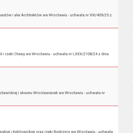
utów i alei Architektów we Wrocławiu - uchwała nr XXI/409/25 z
i i rzeki Oławy we Wrocławiu - uchwała nr LXXX/2108/24 z dnia
ławickiej i skweru Wrocławianek we Wrocławiu - uchwała nr
kiej i Kębłowickiej oraz rzeki Bystrzycy we Wrocławiu - uchwała