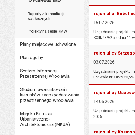
Rozpatrzenie uwag
rejon ulic: Robotni
Raporty z konsultacji
społecznych
16.07.2026
Projekty na sesje RMW
Uzgadnianie projektu m
XXIII/439/25 z dnia 11 w
Plany miejscowe uchwalone
rejon ulicy Strzeg
Plan ogólny
03.07.2026
System Informacji
Uzgadnianie projektu 
Przestrzennej Wrocławia
uchwała nr XXV/523/25 z
Studium uwarunkowań i
rejon ulicy Osobow
kierunków zagospodarowania
przestrzennego Wrocławia
14.05.2026
Uzgadnianie projektu m
Miejska Komisja
2025 r.
Urbanistyczno-
Architektoniczna (MKUA)
rejon ulicy Kosmon