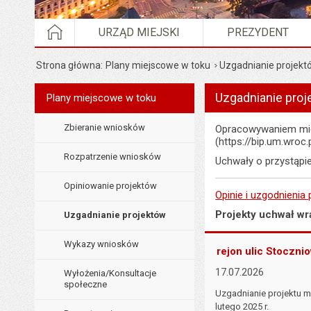
STRONA GŁÓWNA
URZĄD MIEJSKI
PREZYDENT
Strona główna
Plany miejscowe w toku
Uzgadnianie projekt
Wyświetlono artykuł "U
Uzgadnianie pro
Menu
Plany miejscowe w toku
Planowanie przestrzenne
Zbieranie wniosków
Opracowywaniem mie
(https://bip.um.wroc
Rozpatrzenie wniosków
Uchwały o przystąpie
Opiniowanie projektów
Opinie i uzgodnienia
Projekty uchwał wr
Uzgadnianie projektów
Wykazy wniosków
rejon ulic Stocznio
17.07.2026
Wyłożenia/Konsultacje
społeczne
Uzgadnianie projektu m
lutego 2025 r.