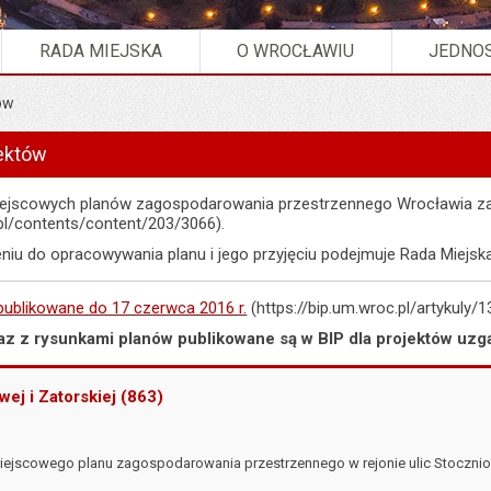
RADA MIEJSKA
O WROCŁAWIU
JEDNOS
ów
zgadnianie projektów".
jektów
jscowych planów zagospodarowania przestrzennego Wrocławia za
.pl/contents/content/203/3066).
niu do opracowywania planu i jego przyjęciu podejmuje Rada Miejsk
 publikowane do 17 czerwca 2016 r.
(https://bip.um.wroc.pl/artykuly/1
az z rysunkami planów publikowane są w BIP dla projektów uzg
wej i Zatorskiej (863)
iejscowego planu zagospodarowania przestrzennego w rejonie ulic Stoczniowe