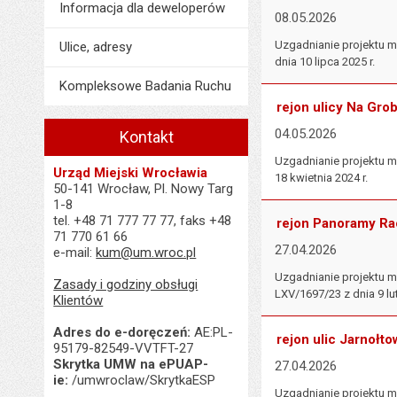
Informacja dla deweloperów
08.05.2026
Uzgadnianie projektu m
Ulice, adresy
dnia 10 lipca 2025 r.
Kompleksowe Badania Ruchu
rejon ulicy Na Grob
04.05.2026
Kontakt
Uzgadnianie projektu m
Urząd Miejski Wrocławia
18 kwietnia 2024 r.
50-141 Wrocław, Pl. Nowy Targ
1-8
tel. +48 71 777 77 77, faks +48
rejon Panoramy Ra
71 770 61 66
27.04.2026
e-mail:
kum@um.wroc.pl
Uzgadnianie projektu 
Zasady i godziny obsługi
LXV/1697/23 z dnia 9 lu
Klientów
Adres do e-doręczeń:
AE:PL-
rejon ulic Jarnołto
95179-82549-VVTFT-27
Skrytka UMW na ePUAP-
27.04.2026
ie:
/umwroclaw/SkrytkaESP
Uzgadnianie projektu m