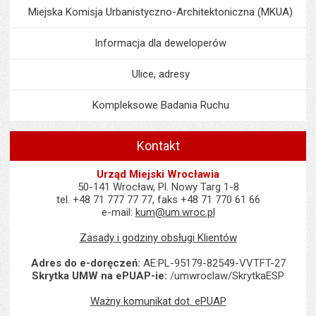
Miejska Komisja Urbanistyczno-Architektoniczna (MKUA)
Informacja dla deweloperów
Ulice, adresy
Kompleksowe Badania Ruchu
Kontakt
Urząd Miejski Wrocławia
50-141 Wrocław, Pl. Nowy Targ 1-8
tel. +48 71 777 77 77, faks +48 71 770 61 66
e-mail:
kum@um.wroc.pl
Zasady i godziny obsługi Klientów
Adres do e-doręczeń:
AE:PL-95179-82549-VVTFT-27
Skrytka UMW na ePUAP-ie:
/umwroclaw/SkrytkaESP
Ważny komunikat dot. ePUAP