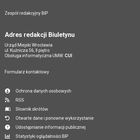
Pole wymagane
Adres e-mail znajomego
*
Liczba wyświetleń:
135
Zespół redakcyjny BIP
Pytanie antyspamowe
Podaj słownie
Pole wymagane
wynik działania: 16 minus 9
*
Adres redakcji Biuletynu
Urząd Miejski Wrocławia
*
ul. Kuźnicza 56, II piętro
Pole wymagane
Obsługa informatyczna UMW:
CUI
Formularz kontaktowy
Ochrona danych osobowych
RSS
Słownik skrótów
Otwarte dane i ponowne wykorzystanie
Udostępnianie informacji publicznej
Statystyki oglądalności BIP