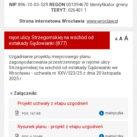
NIP
896-10-03-529
REGON
001094670 Identyfikator gminy
TERYT:
026401 1
Strona internetowa Wrocławia
:
www.wroclaw.pl
rejon ulicy Strzegomskiej na wschód od
A
po
A
domyś
A
zmniejsz
estakady Gądowianki (877)
tekst na
wielk
te
stronie
tekstu
s
stron
Uzgadnianie projektu miejscowego planu
zagospodarowania przestrzennego w rejonie ulicy
Strzegomskiej na wschód od estakady Gądowianki we
Wrocławiu - uchwała nr XXV/523/25 z dnia 20 listopada
2025 r.
Załączniki
Projekt uchwały z etapu uzgodnień
metryczka
PDF, 167 KB
dla 
Odpowiedzialny za treść:
Przemysław Matyja
Rysunek planu - projekt z etapu uzgodnień
Data wytworzenia:
03.07.2026
metryczka
PDF, 6.23 MB