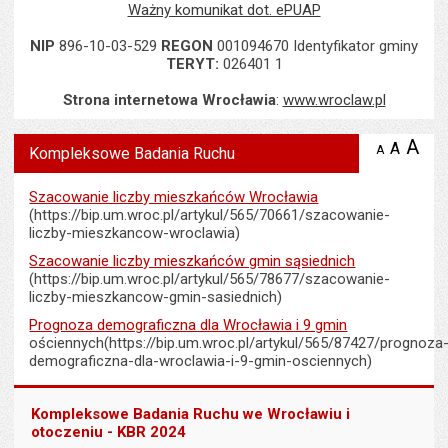
Ważny komunikat dot. ePUAP
NIP
896-10-03-529
REGON
001094670 Identyfikator gminy
TERYT:
026401 1
Strona internetowa Wrocławia
:
www.wroclaw.pl
Wyświetlono artykuł "Kompleksowe Badania Ruchu".
A
po
A
domyś
A
zmniejsz
Kompleksowe Badania Ruchu
tekst na
wielk
te
stronie
tekstu
s
Szacowanie liczby mieszkańców Wrocławia
stron
(https://bip.um.wroc.pl/artykul/565/70661/szacowanie-
liczby-mieszkancow-wroclawia)
Szacowanie liczby mieszkańców gmin sąsiednich
(https://bip.um.wroc.pl/artykul/565/78677/szacowanie-
liczby-mieszkancow-gmin-sasiednich)
Prognoza demograficzna dla Wrocławia i 9 gmin
ościennych(https://bip.um.wroc.pl/artykul/565/87427/prognoza
demograficzna-dla-wroclawia-i-9-gmin-osciennych)
Kompleksowe Badania Ruchu we Wrocławiu i
otoczeniu - KBR 2024