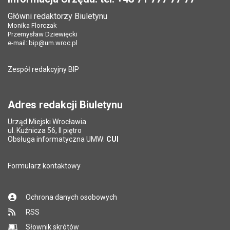
Główni redaktorzy Biuletynu
Monika Florczak
Przemysław Dziewięcki
e-mail:
bip@um.wroc.pl
Zespół redakcyjny BIP
Adres redakcji Biuletynu
Urząd Miejski Wrocławia
ul. Kuźnicza 56, II piętro
Obsługa informatyczna UMW:
CUI
Formularz kontaktowy
Ochrona danych osobowych
RSS
Słownik skrótów