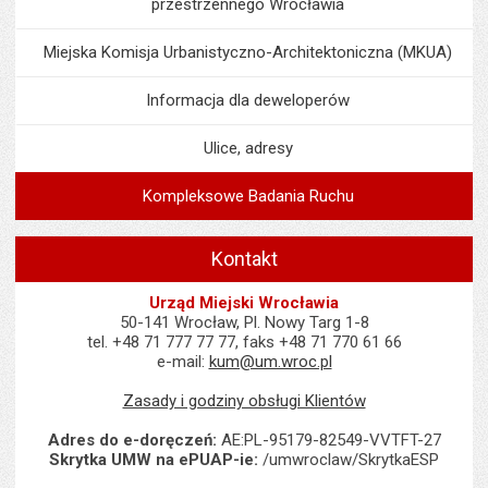
przestrzennego Wrocławia
Miejska Komisja Urbanistyczno-Architektoniczna (MKUA)
Informacja dla deweloperów
Ulice, adresy
Kompleksowe Badania Ruchu
Kontakt
Urząd Miejski Wrocławia
50-141 Wrocław, Pl. Nowy Targ 1-8
tel. +48 71 777 77 77, faks +48 71 770 61 66
e-mail:
kum@um.wroc.pl
Zasady i godziny obsługi Klientów
Adres do e-doręczeń:
AE:PL-95179-82549-VVTFT-27
Skrytka UMW na ePUAP-ie:
/umwroclaw/SkrytkaESP