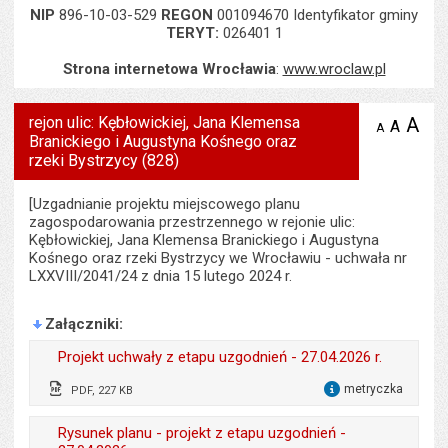
NIP
896-10-03-529
REGON
001094670 Identyfikator gminy
TERYT:
026401 1
Strona internetowa Wrocławia
:
www.wroclaw.pl
rejon ulic: Kębłowickiej, Jana Klemensa
A
po
A
domyś
A
zmniejsz
Branickiego i Augustyna Kośnego oraz
tekst na
wielk
te
stronie
rzeki Bystrzycy (828)
tekstu
s
stron
[Uzgadnianie projektu miejscowego planu
zagospodarowania przestrzennego w rejonie ulic:
Kębłowickiej, Jana Klemensa Branickiego i Augustyna
Kośnego oraz rzeki Bystrzycy we Wrocławiu - uchwała nr
LXXVIII/2041/24 z dnia 15 lutego 2024 r.
Załączniki
Projekt uchwały z etapu uzgodnień - 27.04.2026 r.
metryczka
PDF, 227 KB
dla 
Odpowiedzialny za treść:
Przemysław Matyja
Rysunek planu - projekt z etapu uzgodnień -