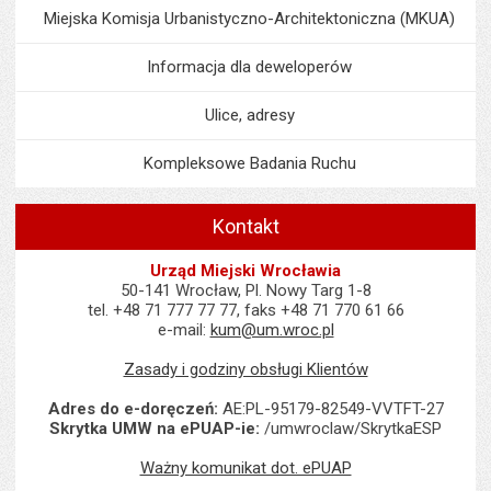
Miejska Komisja Urbanistyczno-Architektoniczna (MKUA)
Informacja dla deweloperów
Ulice, adresy
Kompleksowe Badania Ruchu
Kontakt
Urząd Miejski Wrocławia
50-141 Wrocław, Pl. Nowy Targ 1-8
tel. +48 71 777 77 77, faks +48 71 770 61 66
e-mail:
kum@um.wroc.pl
Zasady i godziny obsługi Klientów
Adres do e-doręczeń:
AE:PL-95179-82549-VVTFT-27
Skrytka UMW na ePUAP-ie:
/umwroclaw/SkrytkaESP
Ważny komunikat dot. ePUAP