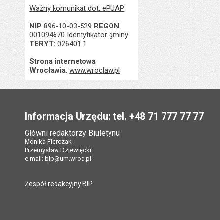
Ważny komunikat dot. ePUAP
NIP
896-10-03-529
REGON
001094670 Identyfikator gminy
TERYT:
026401 1
Strona internetowa
Wrocławia
:
www.wroclaw.pl
Stopka
Informacja Urzędu: tel. +48 71 777 77 77
Główni redaktorzy Biuletynu
Monika Florczak
Przemysław Dziewięcki
e-mail:
bip@um.wroc.pl
Zespół redakcyjny BIP