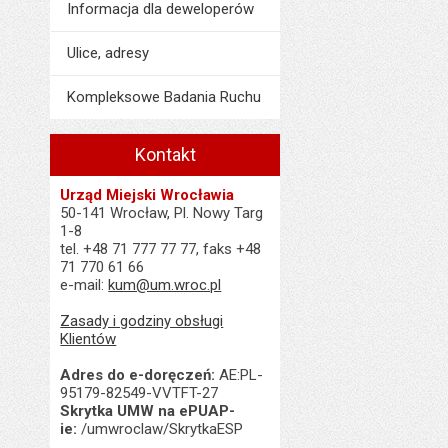
Informacja dla deweloperów
Ulice, adresy
Kompleksowe Badania Ruchu
Kontakt
Urząd Miejski Wrocławia
50-141 Wrocław, Pl. Nowy Targ
1-8
tel. +48 71 777 77 77, faks +48
71 770 61 66
e-mail:
kum@um.wroc.pl
Zasady i godziny obsługi
Klientów
Adres do e-doręczeń:
AE:PL-
95179-82549-VVTFT-27
Skrytka UMW na ePUAP-
ie:
/umwroclaw/SkrytkaESP