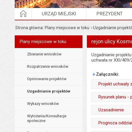
STRONA GŁÓWNA
URZĄD MIEJSKI
PREZYDENT
Strona główna
Plany miejscowe w toku
Uzgadnianie projekt
rejon ulicy Kosmo
Menu
Plany miejscowe w toku
Planowanie przestrzenne
Zbieranie wniosków
Uzgadnianie projekt
uchwała nr XXI/409/25
Rozpatrzenie wniosków
Załączniki
Opiniowanie projektów
Projekt uchwały 
Uzgadnianie projektów
Odpowiedzialny za 
Rysunek planu - 
Data wytworzenia:
Wykazy wniosków
Odpowiedzialny za 
Uzasadnienie
Opublikował w BIP
Wyłożenia/Konsultacje
Data wytworzenia:
Wytworzył:
społeczne
Prognoza oddzia
Data opublikowani
Opublikował w BIP
Data wytworzenia: