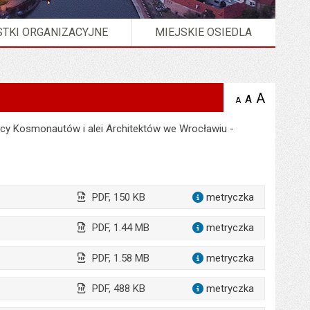
TKI ORGANIZACYJNE
MIEJSKIE OSIEDLA
A
powię
A
domyślna
A
zmniejsz
tekst na
wielkość
tekst 
stronie
tekstu na
icy Kosmonautów i alei Architektów we Wrocławiu -
stron
stronie
PDF, 150 KB
metryczka
dla załąc
PDF, 1.44 MB
metryczka
dla załącz
PDF, 1.58 MB
metryczka
dla załąc
PDF, 488 KB
metryczka
dla załąc