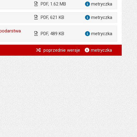
PDF, 1.62 MB
metryczka
dla załąc
PDF, 621 KB
metryczka
dla załąc
spodarstwa
PDF, 489 KB
metryczka
dla załąc
*
poprzednie wersje
metryczka
*
*
*
*