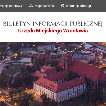
Przejdź do głównego
Przejdź do treści
Wersja tekstowa
Mapa serwisu
Instrukcja obsługi
menu
BIULETYN INFORMACJI PUBLICZNEJ
Urzędu Miejskiego Wrocławia