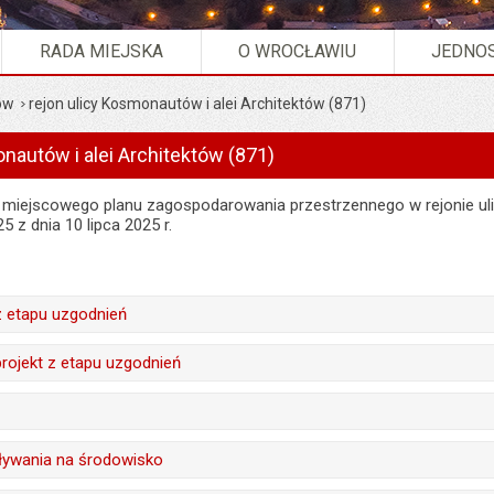
RADA MIEJSKA
O WROCŁAWIU
JEDNOS
ów
rejon ulicy Kosmonautów i alei Architektów (871)
nautów i alei Architektów (871)
u miejscowego planu zagospodarowania przestrzennego w rejonie ul
 z dnia 10 lipca 2025 r.
z etapu uzgodnień
treść:
Przemysław Matyja
projekt z etapu uzgodnień
08.05.2026
treść:
Przemysław Matyja
:
Jarosław Ciróg
08.05.2026
Tomasz Smoliński
ływania na środowisko
a:
08.05.2026 13:05
:
Jarosław Ciróg
08.05.2026