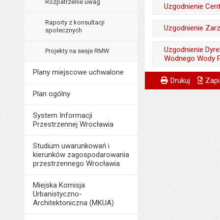
Liczba pobrań:
Wytworzył:
Rozpatrzenie uwag
Uzgodnienie Cen
Data opublikowani
Opublikował w BIP
Data wytworzenia:
Raporty z konsultacji
Liczba pobrań:
Wytworzył:
Uzgodnienie Zar
Data opublikowani
społecznych
Opublikował w BIP
Data wytworzenia:
Liczba pobrań:
Wytworzył:
Uzgodnienie Dyr
Data opublikowani
Projekty na sesje RMW
Opublikował w BIP
Wodnego Wody P
Data wytworzenia:
Liczba pobrań:
Data opublikowani
Plany miejscowe uchwalone
Wytworzył:
Metryczka
Powiadom znajome
Opublikował w BIP
Odpowiedzialny za 
Drukuj
Zapi
Liczba pobrań:
Data wytworzenia:
Data opublikowani
Plan ogólny
Data wytworzenia:
Opublikował w BIP
Liczba pobrań:
Opublikował w BIP
System Informacji
Data opublikowani
Przestrzennej Wrocławia
Data opublikowani
Liczba pobrań:
Ostatnio zaktualiz
Studium uwarunkowań i
kierunków zagospodarowania
Data ostatniej aktua
przestrzennego Wrocławia
Liczba wyświetleń:
Miejska Komisja
Urbanistyczno-
Architektoniczna (MKUA)