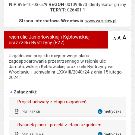
NIP
896-10-03-529
REGON
001094670 Identyfikator gminy
TERYT:
026401 1
Strona internetowa Wrocławia
:
www.wroclaw.pl
rejon ulic Jarnołtowskiej i Kębłowickiej
A
po
A
domyś
A
zmniejsz
oraz rzeki Bystrzycy (827)
tekst na
wielk
te
stronie
tekstu
s
stron
Uzgadnianie projektu miejscowego planu
zagospodarowania przestrzennego w rejonie ulic
Jarnołtowskiej i Kębłowickiej oraz rzeki Bystrzycy we
Wrocławiu - uchwała nr LXXVIII/2040/24 z dnia 15 lutego
2024 r.
Załączniki
Projekt uchwały z etapu uzgodnień
metryczka
PDF, 347 KB
dla 
Odpowiedzialny za treść:
Przemysław Matyja
Rysunek planu - projekt z etapu uzgodnień
Data wytworzenia:
24.04.2026
metryczka
PDF, 15.13 MB