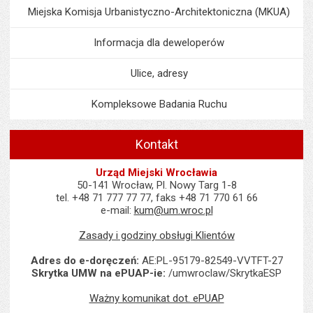
Miejska Komisja Urbanistyczno-Architektoniczna (MKUA)
Informacja dla deweloperów
Ulice, adresy
Kompleksowe Badania Ruchu
Kontakt
Urząd Miejski Wrocławia
50-141 Wrocław, Pl. Nowy Targ 1-8
tel. +48 71 777 77 77, faks +48 71 770 61 66
e-mail:
kum@um.wroc.pl
Zasady i godziny obsługi Klientów
Adres do e-doręczeń:
AE:PL-95179-82549-VVTFT-27
Skrytka UMW na ePUAP-ie:
/umwroclaw/SkrytkaESP
Ważny komunikat dot. ePUAP