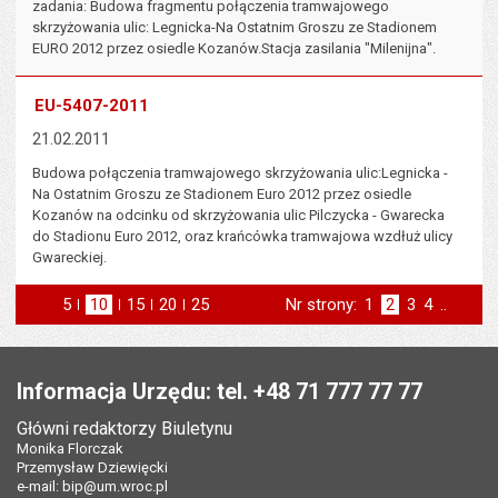
zadania: Budowa fragmentu połączenia tramwajowego
skrzyżowania ulic: Legnicka-Na Ostatnim Groszu ze Stadionem
EURO 2012 przez osiedle Kozanów.Stacja zasilania "Milenijna".
EU-5407-2011
21.02.2011
Budowa połączenia tramwajowego skrzyżowania ulic:Legnicka -
Na Ostatnim Groszu ze Stadionem Euro 2012 przez osiedle
Kozanów na odcinku od skrzyżowania ulic Pilczycka - Gwarecka
do Stadionu Euro 2012, oraz krańcówka tramwajowa wzdłuż ulicy
Gwareckiej.
5
elementów na stronie
10
elementów
15
elementów
20
elementów
25
elementów
Nr strony:
Strona
1
Strona
2
Strona
3
Strona
4
..
na stronie
na stronie
na stronie
na stronie
strona
st
poprzednia
następna
Stopka
Informacja Urzędu: tel. +48 71 777 77 77
Główni redaktorzy Biuletynu
Monika Florczak
Przemysław Dziewięcki
e-mail:
bip@um.wroc.pl