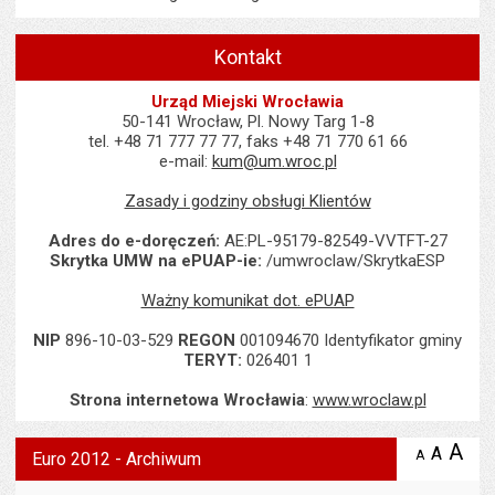
Kontakt
Urząd Miejski Wrocławia
50-141 Wrocław, Pl. Nowy Targ 1-8
tel. +48 71 777 77 77, faks +48 71 770 61 66
e-mail:
kum@um.wroc.pl
Zasady i godziny obsługi Klientów
Adres do e-doręczeń:
AE:PL-95179-82549-VVTFT-27
Skrytka UMW na ePUAP-ie:
/umwroclaw/SkrytkaESP
Ważny komunikat dot. ePUAP
NIP
896-10-03-529
REGON
001094670 Identyfikator gminy
TERYT:
026401 1
Strona internetowa Wrocławia
:
www.wroclaw.pl
Wyświetlono artykuł "Euro 2012 - Archiwum".
A
po
A
domyś
A
zmniejsz
Euro 2012 - Archiwum
tekst na
wielk
te
stronie