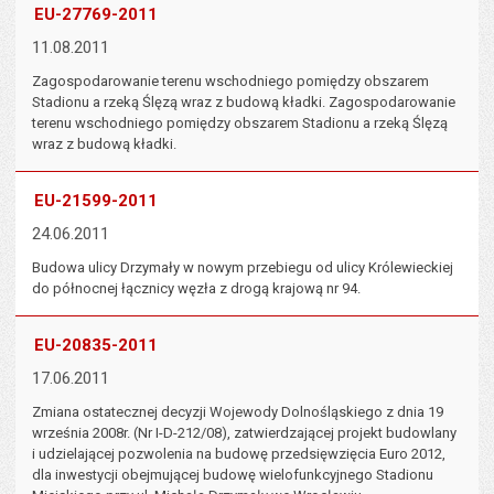
tekstu
s
EU-27769-2011
stron
11.08.2011
Zagospodarowanie terenu wschodniego pomiędzy obszarem
Stadionu a rzeką Ślęzą wraz z budową kładki. Zagospodarowanie
terenu wschodniego pomiędzy obszarem Stadionu a rzeką Ślęzą
wraz z budową kładki.
EU-21599-2011
24.06.2011
Budowa ulicy Drzymały w nowym przebiegu od ulicy Królewieckiej
do północnej łącznicy węzła z drogą krajową nr 94.
EU-20835-2011
17.06.2011
Zmiana ostatecznej decyzji Wojewody Dolnośląskiego z dnia 19
września 2008r. (Nr I-D-212/08), zatwierdzającej projekt budowlany
i udzielającej pozwolenia na budowę przedsięwzięcia Euro 2012,
dla inwestycji obejmującej budowę wielofunkcyjnego Stadionu