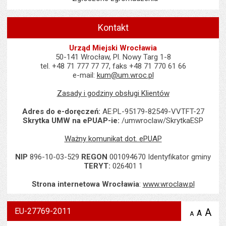
Kontakt
Urząd Miejski Wrocławia
50-141 Wrocław, Pl. Nowy Targ 1-8
tel. +48 71 777 77 77, faks +48 71 770 61 66
e-mail:
kum@um.wroc.pl
Zasady i godziny obsługi Klientów
Adres do e-doręczeń:
AE:PL-95179-82549-VVTFT-27
Skrytka UMW na ePUAP-ie:
/umwroclaw/SkrytkaESP
Ważny komunikat dot. ePUAP
NIP
896-10-03-529
REGON
001094670 Identyfikator gminy
TERYT:
026401 1
Strona internetowa Wrocławia
:
www.wroclaw.pl
EU-27769-2011
A
po
A
domyś
A
zmniejsz
tekst na
wielk
te