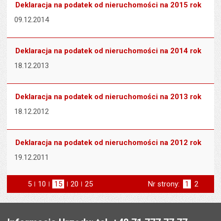
Deklaracja na podatek od nieruchomości na 2015 rok
09.12.2014
Deklaracja na podatek od nieruchomości na 2014 rok
18.12.2013
Deklaracja na podatek od nieruchomości na 2013 rok
18.12.2012
Deklaracja na podatek od nieruchomości na 2012 rok
19.12.2011
5
elementów na stronie
10
elementów
15
elementów
20
elementów
25
elementów
Nr strony:
Strona
1
Strona
2
na stronie
na stronie
na stronie
na stronie
st
następna
Stopka