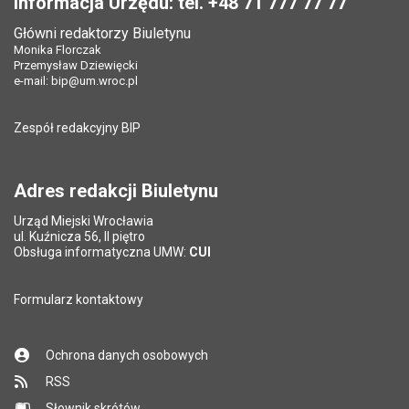
Informacja Urzędu: tel. +48 71 777 77 77
Główni redaktorzy Biuletynu
Monika Florczak
Przemysław Dziewięcki
e-mail:
bip@um.wroc.pl
Zespół redakcyjny BIP
Adres redakcji Biuletynu
Urząd Miejski Wrocławia
ul. Kuźnicza 56, II piętro
Obsługa informatyczna UMW:
CUI
Formularz kontaktowy
Ochrona danych osobowych
RSS
Słownik skrótów