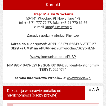
Kontakt
Urząd Miejski Wrocławia
50-141 Wrocław, Pl. Nowy Targ 1-8
tel. +48 71 777 77 77, faks +48 71 770 61 66
e-mail:
kum@um.wroc.pl
Zasady i godziny obsługi Klientów
Adres do e-doręczeń:
AE:PL-95179-82549-VVTFT-27
Skrytka UMW na ePUAP-ie:
/umwroclaw/SkrytkaESP
Ważny komunikat dot. ePUAP
NIP
896-10-03-529
REGON
001094670 Identyfikator gminy
TERYT:
026401 1
Strona internetowa Wrocławia
:
www.wroclaw.pl
Wyświetlono artykuł "Deklaracja w sprawie podatku od nieruchom
A
po
A
domyś
A
zmniejsz
Deklaracja w sprawie podatku od
tekst na
wielk
te
nieruchomości (osoby prawne)
stronie
tekstu
s
stron