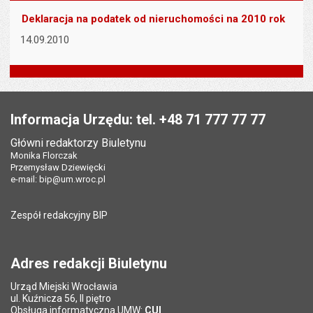
Deklaracja na podatek od nieruchomości na 2010 rok
14.09.2010
Stopka
Informacja Urzędu: tel. +48 71 777 77 77
Główni redaktorzy Biuletynu
Monika Florczak
Przemysław Dziewięcki
e-mail:
bip@um.wroc.pl
Zespół redakcyjny BIP
Adres redakcji Biuletynu
Urząd Miejski Wrocławia
ul. Kuźnicza 56, II piętro
Obsługa informatyczna UMW:
CUI