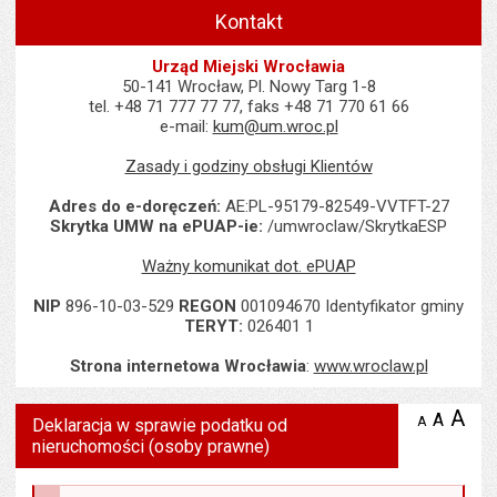
Kontakt
Urząd Miejski Wrocławia
50-141 Wrocław, Pl. Nowy Targ 1-8
tel. +48 71 777 77 77, faks +48 71 770 61 66
e-mail:
kum@um.wroc.pl
Zasady i godziny obsługi Klientów
Adres do e-doręczeń:
AE:PL-95179-82549-VVTFT-27
Skrytka UMW na ePUAP-ie:
/umwroclaw/SkrytkaESP
Ważny komunikat dot. ePUAP
NIP
896-10-03-529
REGON
001094670 Identyfikator gminy
TERYT:
026401 1
Strona internetowa Wrocławia
:
www.wroclaw.pl
Wyświetlono artykuł "Deklaracja w sprawie podatku od nieruchom
A
po
A
domyś
A
zmniejsz
Deklaracja w sprawie podatku od
tekst na
wielk
te
nieruchomości (osoby prawne)
stronie
tekstu
s
stron