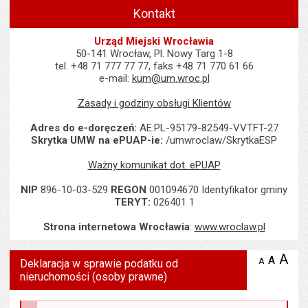
Kontakt
Urząd Miejski Wrocławia
50-141 Wrocław, Pl. Nowy Targ 1-8
tel. +48 71 777 77 77, faks +48 71 770 61 66
e-mail:
kum@um.wroc.pl
Zasady i godziny obsługi Klientów
Adres do e-doręczeń:
AE:PL-95179-82549-VVTFT-27
Skrytka UMW na ePUAP-ie:
/umwroclaw/SkrytkaESP
Ważny komunikat dot. ePUAP
NIP
896-10-03-529
REGON
001094670 Identyfikator gminy
TERYT:
026401 1
Strona internetowa Wrocławia
:
www.wroclaw.pl
Wyświetlono artykuł "Deklaracja w sprawie podatku od nieruchom
A
po
A
domyś
A
zmniejsz
Deklaracja w sprawie podatku od
tekst na
wielk
te
nieruchomości (osoby prawne)
stronie
tekstu
s
stron