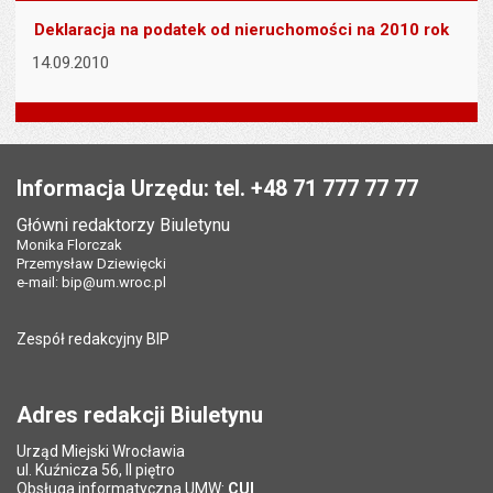
Deklaracja na podatek od nieruchomości na 2010 rok
14.09.2010
Stopka
Informacja Urzędu: tel. +48 71 777 77 77
Główni redaktorzy Biuletynu
Monika Florczak
Przemysław Dziewięcki
e-mail:
bip@um.wroc.pl
Zespół redakcyjny BIP
Adres redakcji Biuletynu
Urząd Miejski Wrocławia
ul. Kuźnicza 56, II piętro
Obsługa informatyczna UMW:
CUI