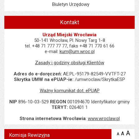
Biuletyn Urzędowy
Kontakt
Urząd Miejski Wrocławia
50-141 Wrocław, Pl. Nowy Targ 1-8
tel. +48 71 777 77 77, faks +48 71 770 61 66
e-mail:
kum@um.wroc.pl
Zasady i godziny obsługi Klientów
Adres do e-doręczeń:
AE:PL-95179-82549-VVTFT-27
Skrytka UMW na ePUAP-ie:
/umwroclaw/SkrytkaESP
Ważny komunikat dot. ePUAP
NIP
896-10-03-529
REGON
001094670 Identyfikator gminy
TERYT:
026401 1
Strona internetowa Wrocławia
:
www.wroclaw.pl
Wyświetlono artykuł "Komisja Rewizyjna".
A
po
A
domyś
A
zmniejsz
Komisja Rewizyjna
tekst na