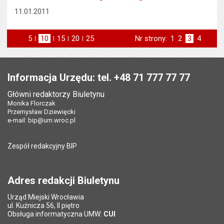
11.01.2011
5
elementów na stronie
10
elementów
15
elementów
20
elementów
25
elementów
Nr strony:
Strona
1
Strona
2
Strona
3
Strona
4
na stronie
na stronie
na stronie
na stronie
strona
st
poprzednia
następna
Stopka
Informacja Urzędu: tel. +48 71 777 77 77
Główni redaktorzy Biuletynu
Monika Florczak
Przemysław Dziewięcki
e-mail:
bip@um.wroc.pl
Zespół redakcyjny BIP
Adres redakcji Biuletynu
Urząd Miejski Wrocławia
ul. Kuźnicza 56, II piętro
Obsługa informatyczna UMW:
CUI