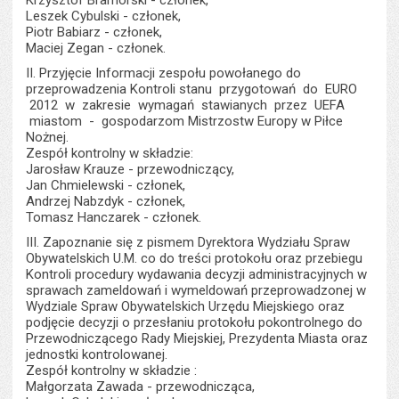
Krzysztof Bramorski - członek,
Leszek Cybulski - członek,
Piotr Babiarz - członek,
Maciej Zegan - członek.
II. Przyjęcie Informacji zespołu powołanego do
przeprowadzenia Kontroli stanu przygotowań do EURO
2012 w zakresie wymagań stawianych przez UEFA
miastom - gospodarzom Mistrzostw Europy w Piłce
Nożnej.
Zespół kontrolny w składzie:
Jarosław Krauze - przewodniczący,
Jan Chmielewski - członek,
Andrzej Nabzdyk - członek,
Tomasz Hanczarek - członek.
III. Zapoznanie się z pismem Dyrektora Wydziału Spraw
Obywatelskich U.M. co do treści protokołu oraz przebiegu
Kontroli procedury wydawania decyzji administracyjnych w
sprawach zameldowań i wymeldowań przeprowadzonej w
Wydziale Spraw Obywatelskich Urzędu Miejskiego oraz
podjęcie decyzji o przesłaniu protokołu pokontrolnego do
Przewodniczącego Rady Miejskiej, Prezydenta Miasta oraz
jednostki kontrolowanej.
Zespół kontrolny w składzie :
Małgorzata Zawada - przewodnicząca,