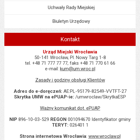
Uchwały Rady Miejskiej
Biuletyn Urzędowy
Kontakt
Urząd Miejski Wrocławia
50-141 Wrocław, Pl. Nowy Targ 1-8
tel. +48 71 777 77 77, faks +48 71 770 61 66
e-mail:
kum@um.wroc.pl
Zasady i godziny obsługi Klientów
Adres do e-doręczeń:
AE:PL-95179-82549-VVTFT-27
Skrytka UMW na ePUAP-ie:
/umwroclaw/SkrytkaESP
Ważny komunikat dot. ePUAP
NIP
896-10-03-529
REGON
001094670 Identyfikator gminy
TERYT:
026401 1
Strona internetowa Wrocławia
:
www.wroclaw.pl