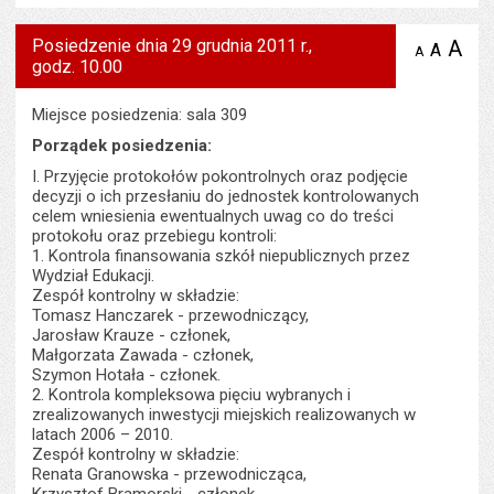
Posiedzenie dnia 29 grudnia 2011 r.,
A
po
A
domyś
A
zmniejsz
godz. 10.00
tekst na
wielk
te
stronie
tekstu
s
stron
Miejsce posiedzenia: sala 309
Porządek posiedzenia:
I. Przyjęcie protokołów pokontrolnych oraz podjęcie
decyzji o ich przesłaniu do jednostek kontrolowanych
celem wniesienia ewentualnych uwag co do treści
protokołu oraz przebiegu kontroli:
1. Kontrola finansowania szkół niepublicznych przez
Wydział Edukacji.
Zespół kontrolny w składzie:
Tomasz Hanczarek - przewodniczący,
Jarosław Krauze - członek,
Małgorzata Zawada - członek,
Szymon Hotała - członek.
2. Kontrola kompleksowa pięciu wybranych i
zrealizowanych inwestycji miejskich realizowanych w
latach 2006 – 2010.
Zespół kontrolny w składzie:
Renata Granowska - przewodnicząca,