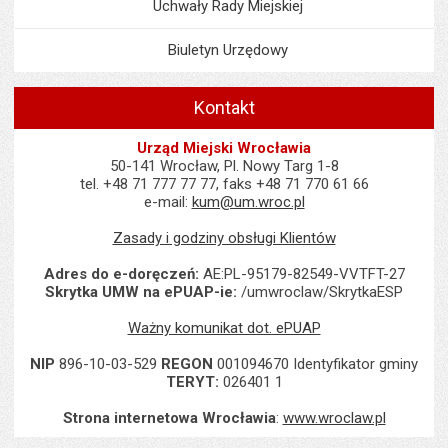
Uchwały Rady Miejskiej
Biuletyn Urzędowy
Kontakt
Urząd Miejski Wrocławia
50-141 Wrocław, Pl. Nowy Targ 1-8
tel. +48 71 777 77 77, faks +48 71 770 61 66
e-mail:
kum@um.wroc.pl
Zasady i godziny obsługi Klientów
Adres do e-doręczeń:
AE:PL-95179-82549-VVTFT-27
Skrytka UMW na ePUAP-ie:
/umwroclaw/SkrytkaESP
Ważny komunikat dot. ePUAP
NIP
896-10-03-529
REGON
001094670 Identyfikator gminy
TERYT:
026401 1
Strona internetowa Wrocławia
:
www.wroclaw.pl