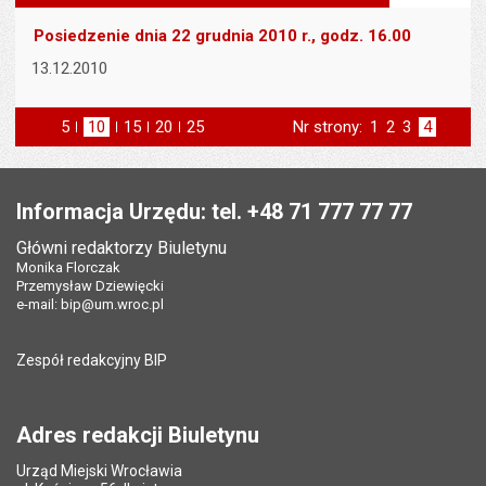
wielk
te
stronie
tekstu
s
Posiedzenie dnia 22 grudnia 2010 r., godz. 16.00
stron
13.12.2010
5
elementów na stronie
10
elementów
15
elementów
20
elementów
25
elementów
Nr strony:
Strona
1
Strona
2
Strona
3
Strona
4
na stronie
na stronie
na stronie
na stronie
strona
poprzednia
Stopka
Informacja Urzędu: tel. +48 71 777 77 77
Główni redaktorzy Biuletynu
Monika Florczak
Przemysław Dziewięcki
e-mail:
bip@um.wroc.pl
Zespół redakcyjny BIP
Adres redakcji Biuletynu
Urząd Miejski Wrocławia