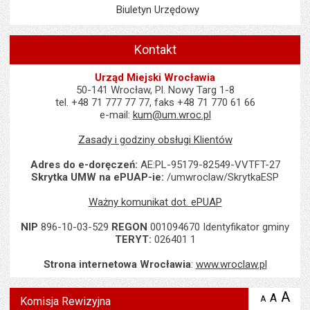
Biuletyn Urzędowy
Kontakt
Urząd Miejski Wrocławia
50-141 Wrocław, Pl. Nowy Targ 1-8
tel. +48 71 777 77 77, faks +48 71 770 61 66
e-mail:
kum@um.wroc.pl
Zasady i godziny obsługi Klientów
Adres do e-doręczeń:
AE:PL-95179-82549-VVTFT-27
Skrytka UMW na ePUAP-ie:
/umwroclaw/SkrytkaESP
Ważny komunikat dot. ePUAP
NIP
896-10-03-529
REGON
001094670 Identyfikator gminy
TERYT:
026401 1
Strona internetowa Wrocławia
:
www.wroclaw.pl
Wyświetlono artykuł "Komisja Rewizyjna".
A
po
A
domyś
A
zmniejsz
Komisja Rewizyjna
tekst na