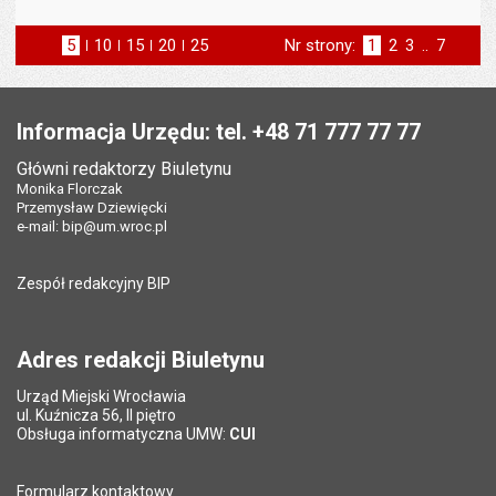
5
elementów na stronie
10
elementów
15
elementów
20
elementów
25
elementów
Nr strony:
Strona
1
Strona
2
Strona
3
..
Strona
7
na stronie
na stronie
na stronie
na stronie
st
następna
Stopka
Informacja Urzędu: tel. +48 71 777 77 77
Główni redaktorzy Biuletynu
Monika Florczak
Przemysław Dziewięcki
e-mail:
bip@um.wroc.pl
Zespół redakcyjny BIP
Adres redakcji Biuletynu
Urząd Miejski Wrocławia
ul. Kuźnicza 56, II piętro
Obsługa informatyczna UMW:
CUI
Formularz kontaktowy