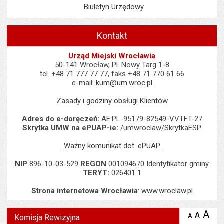
Biuletyn Urzędowy
Kontakt
Urząd Miejski Wrocławia
50-141 Wrocław, Pl. Nowy Targ 1-8
tel. +48 71 777 77 77, faks +48 71 770 61 66
e-mail:
kum@um.wroc.pl
Zasady i godziny obsługi Klientów
Adres do e-doręczeń:
AE:PL-95179-82549-VVTFT-27
Skrytka UMW na ePUAP-ie:
/umwroclaw/SkrytkaESP
Ważny komunikat dot. ePUAP
NIP
896-10-03-529
REGON
001094670 Identyfikator gminy
TERYT:
026401 1
Strona internetowa Wrocławia
:
www.wroclaw.pl
Wyświetlono artykuł "Komisja Rewizyjna".
A
po
A
domyś
A
zmniejsz
Komisja Rewizyjna
tekst na