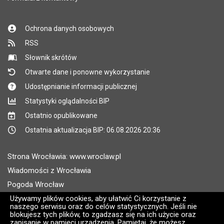
Ochrona danych osobowych
RSS
Słownik skrótów
Otwarte dane i ponowne wykorzystanie
Udostępnianie informacji publicznej
Statystyki oglądalności BIP
Ostatnio opublikowane
Ostatnia aktualizacja BIP: 06.08.2026 20:36
Strona Wrocławia: www.wroclaw.pl
Wiadomości z Wrocławia
Pogoda Wrocław
Rozkłady jazdy MPK Wrocław
Używamy plików cookies, aby ułatwić Ci korzystanie z
naszego serwisu oraz do celów statystycznych. Jeśli nie
Administratorem wroclaw.pl jest: ARAW
blokujesz tych plików, to zgadzasz się na ich użycie oraz
zapisanie w pamięci urządzenia. Pamiętaj, że możesz