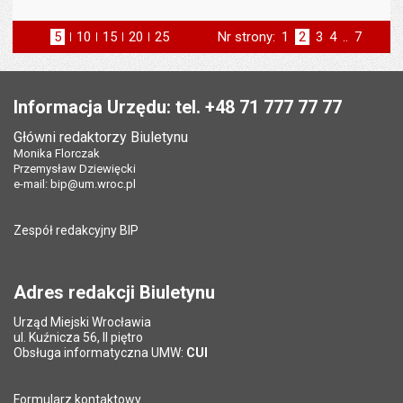
5
elementów na stronie
10
elementów
15
elementów
20
elementów
25
elementów
Nr strony:
Strona
1
Strona
2
Strona
3
Strona
4
..
Strona
7
na stronie
na stronie
na stronie
na stronie
strona
st
poprzednia
następna
Stopka
Informacja Urzędu: tel. +48 71 777 77 77
Główni redaktorzy Biuletynu
Monika Florczak
Przemysław Dziewięcki
e-mail:
bip@um.wroc.pl
Zespół redakcyjny BIP
Adres redakcji Biuletynu
Urząd Miejski Wrocławia
ul. Kuźnicza 56, II piętro
Obsługa informatyczna UMW:
CUI
Formularz kontaktowy