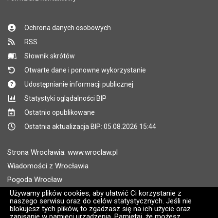
Ochrona danych osobowych
RSS
Słownik skrótów
Otwarte dane i ponowne wykorzystanie
Udostępnianie informacji publicznej
Statystyki oglądalności BIP
Ostatnio opublikowane
Ostatnia aktualizacja BIP: 05.08.2026 15:44
Strona Wrocławia: www.wroclaw.pl
Wiadomości z Wrocławia
Pogoda Wrocław
Rozkłady jazdy MPK Wrocław
Używamy plików cookies, aby ułatwić Ci korzystanie z
naszego serwisu oraz do celów statystycznych. Jeśli nie
Administratorem wroclaw.pl jest: ARAW
blokujesz tych plików, to zgadzasz się na ich użycie oraz
zapisanie w pamięci urządzenia. Pamiętaj, że możesz