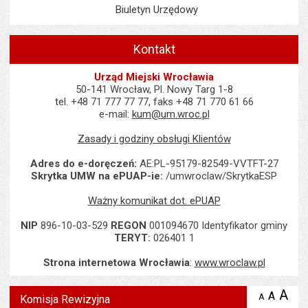
Biuletyn Urzędowy
Kontakt
Urząd Miejski Wrocławia
50-141 Wrocław, Pl. Nowy Targ 1-8
tel. +48 71 777 77 77, faks +48 71 770 61 66
e-mail:
kum@um.wroc.pl
Zasady i godziny obsługi Klientów
Adres do e-doręczeń:
AE:PL-95179-82549-VVTFT-27
Skrytka UMW na ePUAP-ie:
/umwroclaw/SkrytkaESP
Ważny komunikat dot. ePUAP
NIP
896-10-03-529
REGON
001094670 Identyfikator gminy
TERYT:
026401 1
Strona internetowa Wrocławia
:
www.wroclaw.pl
Wyświetlono artykuł "Komisja Rewizyjna".
A
po
A
domyś
A
zmniejsz
Komisja Rewizyjna
tekst na