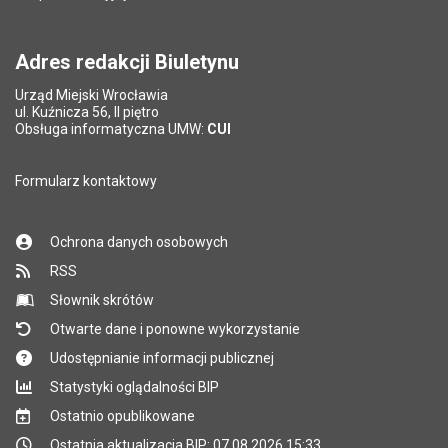
Pytanie antyspamowe
Podaj słownie
Pole wymagane
wynik działania: 2 razy 3
*
Adres redakcji Biuletynu
Urząd Miejski Wrocławia
*
ul. Kuźnicza 56, II piętro
Pole wymagane
Obsługa informatyczna UMW:
CUI
Formularz kontaktowy
Ochrona danych osobowych
RSS
Słownik skrótów
Otwarte dane i ponowne wykorzystanie
Udostępnianie informacji publicznej
Statystyki oglądalności BIP
Ostatnio opublikowane
Ostatnia aktualizacja BIP: 07.08.2026 15:33