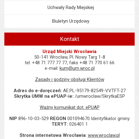
Uchwały Rady Miejskiej
Biuletyn Urzędowy
Kontakt
Urząd Miejski Wrocławia
50-141 Wrocław, Pl. Nowy Targ 1-8
tel. +48 71 777 77 77, faks +48 71 770 61 66
e-mail:
kum@um.wroc.pl
Zasady i godziny obsługi Klientów
Adres do e-doręczeń:
AE:PL-95179-82549-VVTFT-27
Skrytka UMW na ePUAP-ie:
/umwroclaw/SkrytkaESP
Ważny komunikat dot. ePUAP
NIP
896-10-03-529
REGON
001094670 Identyfikator gminy
TERYT:
026401 1
Strona internetowa Wrocławia
:
www.wroclaw.pl