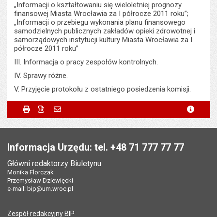
„Informacji o kształtowaniu się wieloletniej prognozy
finansowej Miasta Wrocławia za I półrocze 2011 roku”;
„Informacji o przebiegu wykonania planu finansowego
samodzielnych publicznych zakładów opieki zdrowotnej i
samorządowych instytucji kultury Miasta Wrocławia za I
półrocze 2011 roku”
III. Informacja o pracy zespołów kontrolnych.
IV. Sprawy różne.
V. Przyjęcie protokołu z ostatniego posiedzenia komisji.
Metryczka
Powiadom znajomego
Podmiot udostępniający:
Urząd Miejski Wrocławia
Drukuj
Zapisz do PDF
Powiadom znajomego
metryc
Powiadom znajomego
Pole wymagane
Twoje imię i nazwisko
*
Wytworzył:
Bartłomiej Świerczewski
Stopka
Odpowiedzialny za treść:
Bartłomiej Świerczewski
Pole wymagane
Twój adres e-mail
*
Informacja Urzędu: tel. +48 71 777 77 77
Data wytworzenia:
31.08.2011
Główni redaktorzy Biuletynu
Pole wymagane
Tytuł e-maila
*
Monika Florczak
Opublikował w BIP:
Bartłomiej Świerczewski
Przemysław Dziewięcki
Data opublikowania:
31.08.2011 13:36
e-mail:
bip@um.wroc.pl
Pole wymagane
Adres e-mail znajomego
*
Liczba wyświetleń:
362
Zespół redakcyjny BIP