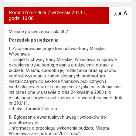
Posiedzenie dnia 7 września 2011 r.,
A
po
A
domyś
A
zmniejsz
godz. 16.00
tekst na
wielk
te
stronie
tekstu
s
stron
Miejsce posiedzenia: sala 302
Porządek posiedzenia:
I. Zaopiniowanie projektów uchwał Rady Miejskiej
Wrocławia:
1. projekt uchwały Rady Miejskiej Wrocławia w sprawie
określenia trybu postępowania o udzielenie dotacji z
budżetu Miasta, sposobu jej rozliczania oraz sposobu
kontroli wykonania zadań zlecanych podmiotom
niezaliczanym do sektora finansów publicznych i
niedziałających w celu osiągnięcia zysku na zadania inne
niż określone w ustawie z dnia 24 kwietnia 2003 r. o
działalności pożytku publicznego i o wolontariacie – druk
nr 293/11,
ref. dyr. Dominik Golema
II. Zgłoszenie ewentualnych uwag i wniosków do
przedłożonych:
„Informacji o przebiegu wykonania budżetu Miasta
Wrocławia za I półrocze 2011 roku”;