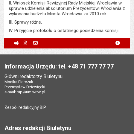
II. Wniosek Komisji Rewizyjnej Rady Miejskiej Wrocławia w
sprawie udzielenia absolutorium Prezydentowi Wrocławia z
wykonania budżetu Miasta Wrocławia za 2010 rok.
III. Sprawy różne.
IV. Przyjęcie protokołu o ostatniego posiedzenia komisji.
Metryczka
Powiadom znajomego
Podmiot udostępniający:
Urząd Miejski Wrocławia
Drukuj
Zapisz do PDF
Powiadom znajomego
metryc
Powiadom znajomego
Pole wymagane
Twoje imię i nazwisko
*
Wytworzył:
Bartłomiej Świerczewski
Stopka
Odpowiedzialny za treść:
Bartłomiej Świerczewski
Pole wymagane
Twój adres e-mail
*
Informacja Urzędu: tel. +48 71 777 77 77
Data wytworzenia:
08.06.2011
Główni redaktorzy Biuletynu
Pole wymagane
Tytuł e-maila
*
Monika Florczak
Opublikował w BIP:
Bartłomiej Świerczewski
Przemysław Dziewięcki
Data opublikowania:
08.06.2011 11:46
e-mail:
bip@um.wroc.pl
Pole wymagane
Adres e-mail znajomego
*
Liczba wyświetleń:
344
Zespół redakcyjny BIP
Pytanie antyspamowe
Podaj słownie
Pole wymagane
wynik działania: 16 minus 9
*
Adres redakcji Biuletynu