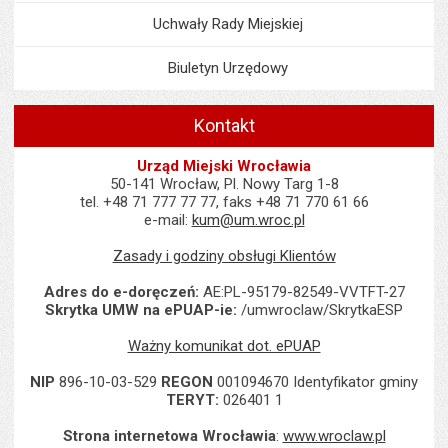
Uchwały Rady Miejskiej
Biuletyn Urzędowy
Kontakt
Urząd Miejski Wrocławia
50-141 Wrocław, Pl. Nowy Targ 1-8
tel. +48 71 777 77 77, faks +48 71 770 61 66
e-mail:
kum@um.wroc.pl
Zasady i godziny obsługi Klientów
Adres do e-doręczeń:
AE:PL-95179-82549-VVTFT-27
Skrytka UMW na ePUAP-ie:
/umwroclaw/SkrytkaESP
Ważny komunikat dot. ePUAP
NIP
896-10-03-529
REGON
001094670 Identyfikator gminy
TERYT:
026401 1
Strona internetowa Wrocławia
:
www.wroclaw.pl