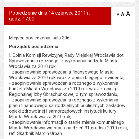
Posiedzenie dnia 14 czerwca 2011 r.,
A
po
A
domyś
A
zmniejsz
godz. 17.00
tekst na
wielk
te
stronie
tekstu
s
stron
Miejsce posiedzenia: sala 306
Porządek posiedzenia:
I. Opinia Komisji Rewizyjnej Rady Miejskiej Wrocławia dot.
Sprawozdania rocznego z wykonania budżetu Miasta
Wrocławia za 2010 rok.
- zaopiniowanie sprawozdania finansowego Miasta
Wrocławia za 2010 rok wraz z opinią biegłego rewidenta,
- zaopiniowanie sprawozdania rocznego z wykonania
budżetu Miasta Wrocławia za 2010 rok wraz z opinią
Regionalnej Izby Obrachunkowej o tym sprawozdaniu,
- zaopiniowanie sprawozdania rocznego z wykonania
planu finansowego samodzielnych publicznych zakładów
opieki zdrowotnej i samorządowych instytucji kultury
Miasta Wrocławia za 2010 rok,
- zaopiniowanie informacji o stanie mienia komunalnego
Miasta Wrocławia wg stanu na dzień 31 grudnia 2010 roku,
ref. Skarbnik Marcin Urban