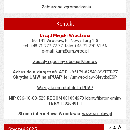
Zgłoszone zgromadzenia
Kontakt
Urząd Miejski Wrocławia
50-141 Wrocław, Pl. Nowy Targ 1-8
tel. +48 71 777 77 77, faks +48 71 770 61 66
e-mail:
kum@um.wroc.pl
Zasady i godziny obsługi Klientów
Adres do e-doręczeń:
AE:PL-95179-82549-VVTFT-27
Skrytka UMW na ePUAP-ie:
/umwroclaw/SkrytkaESP
Ważny komunikat dot. ePUAP
NIP
896-10-03-529
REGON
001094670 Identyfikator gminy
TERYT:
026401 1
Strona internetowa Wrocławia
:
www.wroclaw.pl
Wyświetlono artykuł "Styczeń 2025".
A
po
A
domyś
A
zmniejsz
Styczeń 2025