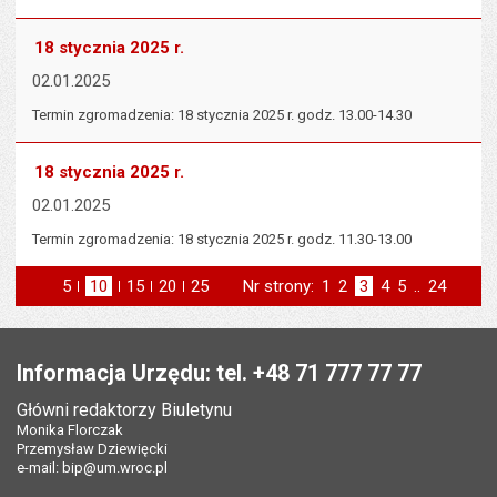
18 stycznia 2025 r.
02.01.2025
Termin zgromadzenia: 18 stycznia 2025 r. godz. 13.00-14.30
18 stycznia 2025 r.
02.01.2025
Termin zgromadzenia: 18 stycznia 2025 r. godz. 11.30-13.00
5
elementów na stronie
10
elementów
15
elementów
20
elementów
25
elementów
Nr strony:
Strona
1
Strona
2
Strona
3
Strona
4
Strona
5
..
Strona
24
na stronie
na stronie
na stronie
na stronie
strona
st
poprzednia
następna
Stopka
Informacja Urzędu: tel. +48 71 777 77 77
Główni redaktorzy Biuletynu
Monika Florczak
Przemysław Dziewięcki
e-mail:
bip@um.wroc.pl