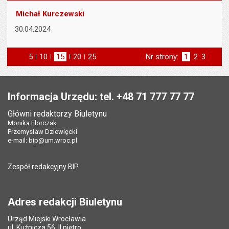
Michał Kurczewski
30.04.2024
5
elementów na stronie
10
elementów
15
elementów
20
elementów
25
elementów
Nr strony:
Strona
1
Strona
2
Strona
3
na stronie
na stronie
na stronie
na stronie
st
następna
Stopka
Informacja Urzędu: tel. +48 71 777 77 77
Główni redaktorzy Biuletynu
Monika Florczak
Przemysław Dziewięcki
e-mail:
bip@um.wroc.pl
Zespół redakcyjny BIP
Adres redakcji Biuletynu
Urząd Miejski Wrocławia
ul. Kuźnicza 56, II piętro