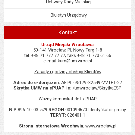
Uchwały Rady Miejskiej
Biuletyn Urzędowy
Kontakt
Urząd Miejski Wrocławia
50-141 Wrocław, Pl. Nowy Targ 1-8
tel. +48 71 777 77 77, faks +48 71 770 61 66
e-mail:
kum@um.wroc.pl
Zasady i godziny obsługi Klientów
Adres do e-doręczeń:
AE:PL-95179-82549-VVTFT-27
Skrytka UMW na ePUAP-ie:
/umwroclaw/SkrytkaESP
Ważny komunikat dot. ePUAP
NIP
896-10-03-529
REGON
001094670 Identyfikator gminy
TERYT:
026401 1
Strona internetowa Wrocławia
:
www.wroclaw.pl