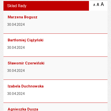
Wyświetlono artykuł "Skład Rady".
A
po
A
domyś
A
zmniejsz
Skład Rady
tekst na
wielk
te
stronie
tekstu
s
Marzena Bogusz
stron
30.04.2024
Bartłomiej Ciążyński
30.04.2024
Sławomir Czerwiński
30.04.2024
Izabela Duchnowska
30.04.2024
Agnieszka Dusza