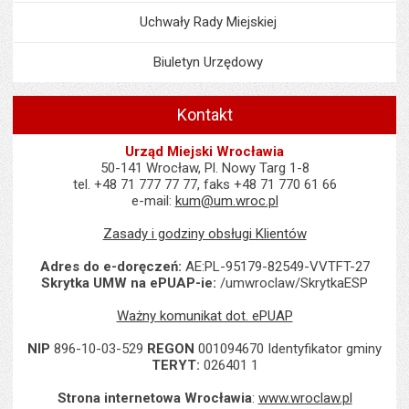
Uchwały Rady Miejskiej
Biuletyn Urzędowy
Kontakt
Urząd Miejski Wrocławia
50-141 Wrocław, Pl. Nowy Targ 1-8
tel. +48 71 777 77 77, faks +48 71 770 61 66
e-mail:
kum@um.wroc.pl
Zasady i godziny obsługi Klientów
Adres do e-doręczeń:
AE:PL-95179-82549-VVTFT-27
Skrytka UMW na ePUAP-ie:
/umwroclaw/SkrytkaESP
Ważny komunikat dot. ePUAP
NIP
896-10-03-529
REGON
001094670 Identyfikator gminy
TERYT:
026401 1
Strona internetowa Wrocławia
:
www.wroclaw.pl