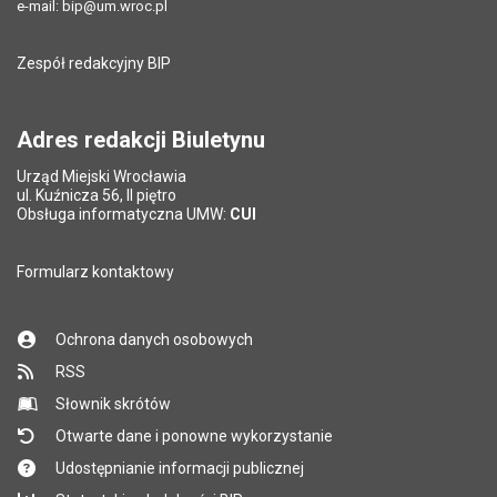
Data ostatniej aktualizacji:
10.07.2026 09:48
e-mail:
bip@um.wroc.pl
Pole wymagane
Adres e-mail znajomego
*
Liczba wyświetleń:
2173
Zespół redakcyjny BIP
Pytanie antyspamowe
Podaj słownie
Pole wymagane
wynik działania: 2 razy 3
*
Adres redakcji Biuletynu
Urząd Miejski Wrocławia
*
ul. Kuźnicza 56, II piętro
Pole wymagane
Obsługa informatyczna UMW:
CUI
Formularz kontaktowy
Ochrona danych osobowych
RSS
Słownik skrótów
Otwarte dane i ponowne wykorzystanie
Udostępnianie informacji publicznej