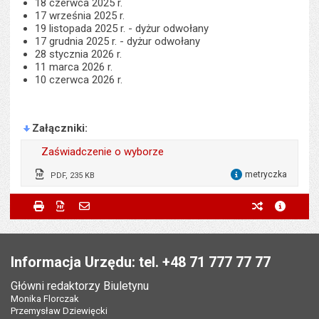
18 czerwca 2025 r.
17 września 2025 r.
19 listopada 2025 r. - dyżur odwołany
17 grudnia 2025 r. - dyżur odwołany
28 stycznia 2026 r.
11 marca 2026 r.
10 czerwca 2026 r.
Załączniki
Zaświadczenie o wyborze
metryczka
PDF, 235 KB
dla 
Wytworzył:
Przewodnicząca Miejskiej
Metryczka
Powiadom znajomego
Odpowiedzialny za treść:
Marcin Szeloch
Drukuj
Zapisz do PDF
Powiadom znajomego
poprzednie w
metryc
Komisji Wyborczej
Powiadom znajomego
Pole wymagane
Twoje imię i nazwisko
*
Data wytworzenia:
30.04.2024
Data wytworzenia:
10.04.2024
Stopka
Opublikował w BIP:
Monika Florczak
Pole wymagane
Twój adres e-mail
*
Opublikował w BIP:
Justyna Gaczyńska
Informacja Urzędu: tel. +48 71 777 77 77
Data opublikowania:
30.04.2024 10:00
Data opublikowania:
18.06.2024 11:20
Główni redaktorzy Biuletynu
Pole wymagane
Tytuł e-maila
*
Monika Florczak
Ostatnio zaktualizował:
Justyna Gaczyńska
Liczba pobrań:
103
Przemysław Dziewięcki