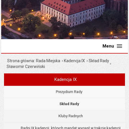
Menu
Strona główna
Rada Miejska
Kadencja IX
Skład Rady
Sławomir Czerwiński
Kadencja IX
Menu
Rada Miejska
Prezydium Rady
Skład Rady
Kluby Radnych
Radni IX kadencji, których mandat wygasł w trakcie kadencji