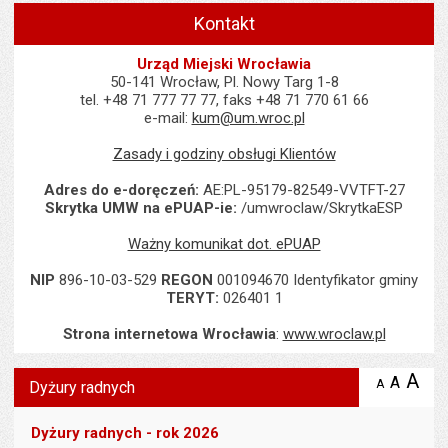
Kontakt
Urząd Miejski Wrocławia
50-141 Wrocław, Pl. Nowy Targ 1-8
tel. +48 71 777 77 77, faks +48 71 770 61 66
e-mail:
kum@um.wroc.pl
Zasady i godziny obsługi Klientów
Adres do e-doręczeń:
AE:PL-95179-82549-VVTFT-27
Skrytka UMW na ePUAP-ie:
/umwroclaw/SkrytkaESP
Ważny komunikat dot. ePUAP
NIP
896-10-03-529
REGON
001094670 Identyfikator gminy
TERYT:
026401 1
Strona internetowa Wrocławia
:
www.wroclaw.pl
Wyświetlono artykuł "Dyżury radnych".
A
po
A
domyś
A
zmniejsz
Dyżury radnych
tekst na
wielk
te
stronie
tekstu
s
Dyżury radnych - rok 2026
stron