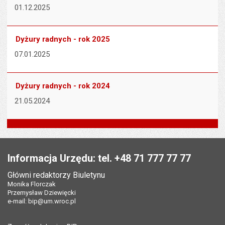
01.12.2025
Dyżury radnych - rok 2025
07.01.2025
Dyżury radnych - rok 2024
21.05.2024
Stopka
Informacja Urzędu: tel. +48 71 777 77 77
Główni redaktorzy Biuletynu
Monika Florczak
Przemysław Dziewięcki
e-mail:
bip@um.wroc.pl