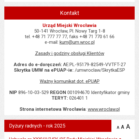
Kontakt
Urząd Miejski Wrocławia
50-141 Wrocław, Pl. Nowy Targ 1-8
tel. +48 71 777 77 77, faks +48 71 770 61 66
e-mail:
kum@um.wroc.pl
Zasady i godziny obsługi Klientów
Adres do e-doręczeń:
AE:PL-95179-82549-VVTFT-27
Skrytka UMW na ePUAP-ie:
/umwroclaw/SkrytkaESP
Ważny komunikat dot. ePUAP
NIP
896-10-03-529
REGON
001094670 Identyfikator gminy
TERYT:
026401 1
Strona internetowa Wrocławia
:
www.wroclaw.pl
Dyżury radnych - rok 2025
A
po
A
domyś
A
zmniejsz
tekst na
wielk
te
stronie
tekstu