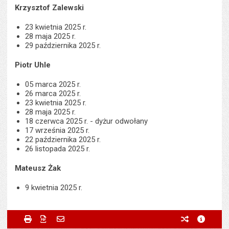
Krzysztof Zalewski
23 kwietnia 2025 r.
28 maja 2025 r.
29 października 2025 r.
Piotr Uhle
05 marca 2025 r.
26 marca 2025 r.
23 kwietnia 2025 r.
28 maja 2025 r.
18 czerwca 2025 r. - dyżur odwołany
17 września 2025 r.
22 października 2025 r.
26 listopada 2025 r.
Mateusz Żak
9 kwietnia 2025 r.
Metryczka
Powiadom znajomego
Odpowiedzialny za treść:
Marcin Szeloch
Drukuj
Zapisz do PDF
Powiadom znajomego
poprzednie w
metryc
Powiadom znajomego
Pole wymagane
Twoje imię i nazwisko
*