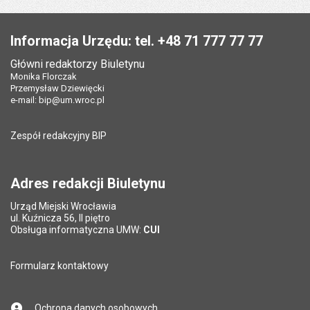
Data wytworzenia:
07.01.2025
Stopka
Opublikował w BIP:
Monika Florczak
Pole wymagane
Twój adres e-mail
*
Informacja Urzędu: tel. +48 71 777 77 77
Data opublikowania:
07.01.2025 12:08
Główni redaktorzy Biuletynu
Pole wymagane
Tytuł e-maila
*
Monika Florczak
Ostatnio zaktualizował:
Justyna Gaczyńska
Przemysław Dziewięcki
Data ostatniej aktualizacji:
15.12.2025 11:45
e-mail:
bip@um.wroc.pl
Pole wymagane
Adres e-mail znajomego
*
Liczba wyświetleń:
2233
Zespół redakcyjny BIP
Pytanie antyspamowe
Podaj słownie
Pole wymagane
wynik działania: 2 razy 3
*
Adres redakcji Biuletynu
Urząd Miejski Wrocławia
*
ul. Kuźnicza 56, II piętro
Pole wymagane
Obsługa informatyczna UMW:
CUI
Formularz kontaktowy
Ochrona danych osobowych