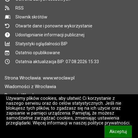
RSS
Słownik skrótów
Otwarte dane i ponowne wykorzystanie
Udostępnianie informacji publicznej
Statystyki oglądalności BIP
Ostatnio opublikowane
Ostatnia aktualizacja BIP: 07.08.2026 15:33
Strona Wrocławia: www.wroclaw.pl
Wiadomości z Wrocławia
Pogoda Wrocław
Używamy plików cookies, aby ułatwić Ci korzystanie z
naszego serwisu oraz do celów statystycznych. Jeśli nie
Rozkłady jazdy MPK Wrocław
blokujesz tych plików, to zgadzasz się na ich użycie oraz
Administratorem wroclaw.pl jest: ARAW
zapisanie w pamięci urządzenia. Pamiętaj, że możesz
samodzielnie zarządzać cookies, zmieniając ustawienia
przeglądarki. Więcej informacji w naszej polityce prywatności.
Wersja systemu: 2.8.30.09
Akceptuj
CMS i hosting: Logonet Sp. z o.o. w Bydgoszczy [2]
informacj