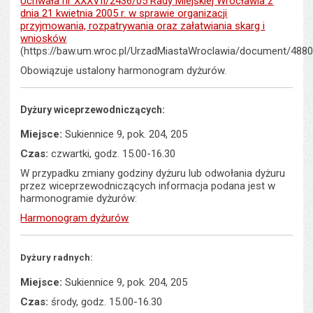
Uchwała nr XXXVII/2436/05 Rady Miejskiej Wrocławia z
s
stron
dnia 21 kwietnia 2005 r. w sprawie organizacji
przyjmowania, rozpatrywania oraz załatwiania skarg i
wniosków
(https://baw.um.wroc.pl/UrzadMiastaWroclawia/document/4880
Obowiązuje ustalony harmonogram dyżurów.
Dyżury wiceprzewodniczących:
Miejsce:
Sukiennice 9, pok. 204, 205
Czas:
czwartki, godz. 15.00-16.30
W przypadku zmiany godziny dyżuru lub odwołania dyżuru
przez wiceprzewodniczących informacja podana jest w
harmonogramie dyżurów:
Harmonogram dyżurów
Dyżury radnych:
Miejsce:
Sukiennice 9, pok. 204, 205
Czas:
środy, godz. 15.00-16.30