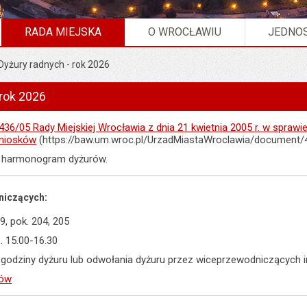
RADA MIEJSKA
O WROCŁAWIU
JEDNOS
Dyżury radnych - rok 2026
 rok 2026
36/05 Rady Miejskiej Wrocławia z dnia 21 kwietnia 2005 r. w sprawi
wniosków
(https://baw.um.wroc.pl/UrzadMiastaWroclawia/document/
y harmonogram dyżurów.
niczących:
9, pok. 204, 205
. 15.00-16.30
godziny dyżuru lub odwołania dyżuru przez wiceprzewodniczących 
rów