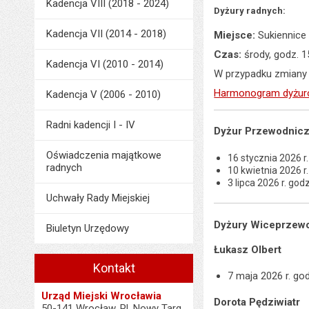
Kadencja VIII (2018 - 2024)
Dyżury radnych:
Kadencja VII (2014 - 2018)
Miejsce:
Sukiennice 
Czas:
środy, godz. 1
Kadencja VI (2010 - 2014)
W przypadku zmiany 
Harmonogram dyżu
Kadencja V (2006 - 2010)
Radni kadencji I - IV
Dyżur Przewodniczą
Oświadczenia majątkowe
16 stycznia 2026 r.
radnych
10 kwietnia 2026 r.
3 lipca 2026 r. god
Uchwały Rady Miejskiej
Dyżury Wiceprzew
Biuletyn Urzędowy
Łukasz Olbert
Kontakt
7 maja 2026 r. go
Urząd Miejski Wrocławia
Dorota Pędziwiatr
50-141 Wrocław, Pl. Nowy Targ