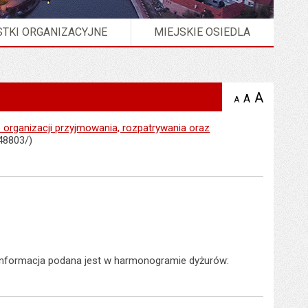
TKI ORGANIZACYJNE
MIEJSKIE OSIEDLA
A
powię
A
domyślna
A
zmniejsz
tekst na
wielkość
tekst 
stronie
tekstu na
e organizacji przyjmowania, rozpatrywania oraz
stron
stronie
48803/)
informacja podana jest w harmonogramie dyżurów: