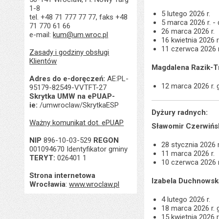
1-8
5 lutego 2026 r.
tel. +48 71 777 77 77, faks +48
5 marca 2026 r. -
71 770 61 66
26 marca 2026 r.
e-mail:
kum@um.wroc.pl
16 kwietnia 2026 
11 czerwca 2026 r
Zasady i godziny obsługi
Klientów
Magdalena Razik-T
Adres do e-doręczeń:
AE:PL-
12 marca 2026 r. 
95179-82549-VVTFT-27
Skrytka UMW na ePUAP-
ie:
/umwroclaw/SkrytkaESP
Dyżury radnych:
Ważny komunikat dot. ePUAP
Sławomir Czerwińs
NIP
896-10-03-529
REGON
28 stycznia 2026 r
001094670 Identyfikator gminy
11 marca 2026 r.
TERYT:
026401 1
10 czerwca 2026 r
Strona internetowa
Izabela Duchnowsk
Wrocławia
:
www.wroclaw.pl
4 lutego 2026 r.
18 marca 2026 r. 
15 kwietnia 2026 r