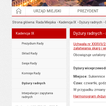
STRONA GŁÓWNA
URZĄD MIEJSKI
PREZYDENT
Strona główna
Rada Miejska
Kadencja IX
Dyżury radnych
Dyżury radnych -
Menu
Kadencja IX
Rada Miejska
Prezydium Rady
Uchwała nr XXXVII/24
załatwiania skarg i 
Skład Rady
Obowiązuje ustalon
Sesje Rady
Dyżury wiceprzewod
Komisje Rady
Miejsce:
Sukiennice 
Czas:
czwartki, godz
Dyżury radnych
W przypadku zmiany 
Interpelacje i zapytania
Harmonogram dyżu
radnych