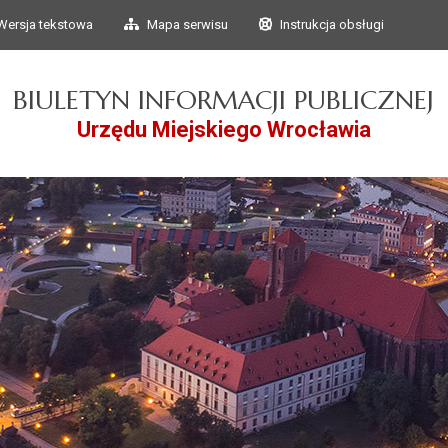
Przejdź do głównego
Przejdź do treści
Wersja tekstowa
Mapa serwisu
Instrukcja obsługi
menu
BIULETYN INFORMACJI PUBLICZNEJ
Urzędu Miejskiego Wrocławia