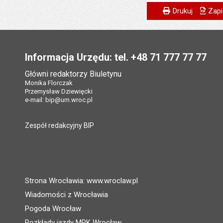
Metryczka
Powiadom znajome
Odpowiedzialny za 
Drukuj
Zapi
Data wytworzenia:
Stopka
Opublikował w BIP
Informacja Urzędu: tel. +48 71 777 77 77
Data opublikowani
Główni redaktorzy Biuletynu
Ostatnio zaktualiz
Monika Florczak
Przemysław Dziewięcki
Data ostatniej aktua
e-mail:
bip@um.wroc.pl
Liczba wyświetleń:
Zespół redakcyjny BIP
Strona Wrocławia: www.wroclaw.pl
Wiadomości z Wrocławia
Pogoda Wrocław
Rozkłady jazdy MPK Wrocław