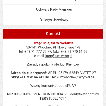
Uchwały Rady Miejskiej
Biuletyn Urzędowy
Kontakt
Urząd Miejski Wrocławia
50-141 Wrocław, Pl. Nowy Targ 1-8
tel. +48 71 777 77 77, faks +48 71 770 61 66
e-mail:
kum@um.wroc.pl
Zasady i godziny obsługi Klientów
Adres do e-doręczeń:
AE:PL-95179-82549-VVTFT-27
Skrytka UMW na ePUAP-ie:
/umwroclaw/SkrytkaESP
Ważny komunikat dot. ePUAP
NIP
896-10-03-529
REGON
001094670 Identyfikator gminy
TERYT:
026401 1