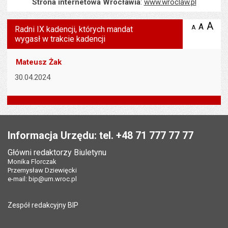
Strona internetowa Wrocławia
:
www.wroclaw.pl
Wyświetlono artykuł "Radni IX kadencji, których mandat wygasł w tr
A
po
A
domyś
A
zmniejsz
Radni IX kadencji, których mandat
tekst na
wielk
te
wygasł w trakcie kadencji
stronie
tekstu
s
stron
Mateusz Żak
30.04.2024
Stopka
Informacja Urzędu: tel. +48 71 777 77 77
Główni redaktorzy Biuletynu
Monika Florczak
Przemysław Dziewięcki
e-mail:
bip@um.wroc.pl
Zespół redakcyjny BIP