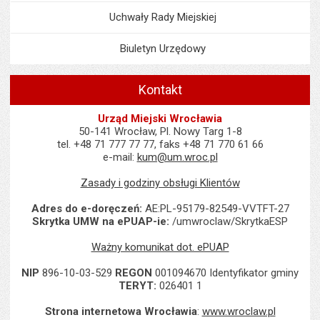
Uchwały Rady Miejskiej
Biuletyn Urzędowy
Kontakt
Urząd Miejski Wrocławia
50-141 Wrocław, Pl. Nowy Targ 1-8
tel. +48 71 777 77 77, faks +48 71 770 61 66
e-mail:
kum@um.wroc.pl
Zasady i godziny obsługi Klientów
Adres do e-doręczeń:
AE:PL-95179-82549-VVTFT-27
Skrytka UMW na ePUAP-ie:
/umwroclaw/SkrytkaESP
Ważny komunikat dot. ePUAP
NIP
896-10-03-529
REGON
001094670 Identyfikator gminy
TERYT:
026401 1
Strona internetowa Wrocławia
:
www.wroclaw.pl