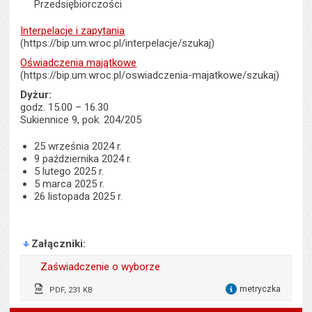
Przedsiębiorczości
Interpelacje i zapytania
(https://bip.um.wroc.pl/interpelacje/szukaj)
Oświadczenia majątkowe
(https://bip.um.wroc.pl/oswiadczenia-majatkowe/szukaj)
Dyżur:
godz. 15.00 – 16.30
Sukiennice 9, pok. 204/205
25 września 2024 r.
9 października 2024 r.
5 lutego 2025 r.
5 marca 2025 r.
26 listopada 2025 r.
Załączniki
Zaświadczenie o wyborze
metryczka
PDF, 231 KB
dla 