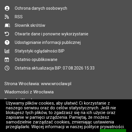
Ochrona danych osobowych
RSS
Słownik skrótów
Otwarte dane i ponowne wykorzystanie
Udostępnianie informacji publicznej
Statystyki oglądalności BIP
Ostatnio opublikowane
Ostatnia aktualizacja BIP: 07.08.2026 15:33
Strona Wrocławia: www.wroclaw.pl
Wiadomości z Wrocławia
Pogoda Wrocław
Używamy plików cookies, aby ułatwić Ci korzystanie z
naszego serwisu oraz do celów statystycznych. Jeśli nie
Rozkłady jazdy MPK Wrocław
blokujesz tych plików, to zgadzasz się na ich użycie oraz
Administratorem wroclaw.pl jest: ARAW
zapisanie w pamięci urządzenia. Pamiętaj, że możesz
samodzielnie zarządzać cookies, zmieniając ustawienia
przeglądarki. Więcej informacji w naszej polityce prywatności.
Wersja systemu: 2.8.30.09