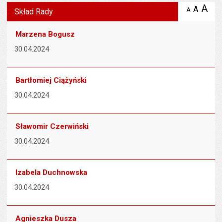
Wyświetlono artykuł "Skład Rady".
A
po
A
domyś
A
zmniejsz
Skład Rady
tekst na
wielk
te
stronie
tekstu
s
Marzena Bogusz
stron
30.04.2024
Bartłomiej Ciążyński
30.04.2024
Sławomir Czerwiński
30.04.2024
Izabela Duchnowska
30.04.2024
Agnieszka Dusza