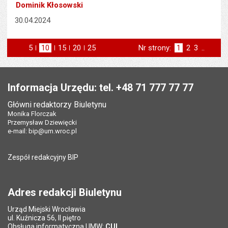
Dominik Kłosowski
30.04.2024
5
elementów na stronie
10
elementów
15
elementów
20
elementów
25
elementów
Nr strony:
Strona
1
Strona
2
Strona
3
..
na stronie
na stronie
na stronie
na stronie
st
następna
Stopka
Informacja Urzędu: tel. +48 71 777 77 77
Główni redaktorzy Biuletynu
Monika Florczak
Przemysław Dziewięcki
e-mail:
bip@um.wroc.pl
Zespół redakcyjny BIP
Adres redakcji Biuletynu
Urząd Miejski Wrocławia
ul. Kuźnicza 56, II piętro
Obsługa informatyczna UMW:
CUI