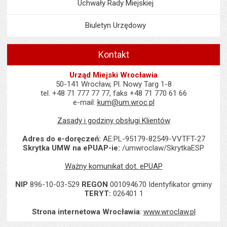
Uchwały Rady Miejskiej
Biuletyn Urzędowy
Kontakt
Urząd Miejski Wrocławia
50-141 Wrocław, Pl. Nowy Targ 1-8
tel. +48 71 777 77 77, faks +48 71 770 61 66
e-mail:
kum@um.wroc.pl
Zasady i godziny obsługi Klientów
Adres do e-doręczeń:
AE:PL-95179-82549-VVTFT-27
Skrytka UMW na ePUAP-ie:
/umwroclaw/SkrytkaESP
Ważny komunikat dot. ePUAP
NIP
896-10-03-529
REGON
001094670 Identyfikator gminy
TERYT:
026401 1
Strona internetowa Wrocławia
:
www.wroclaw.pl