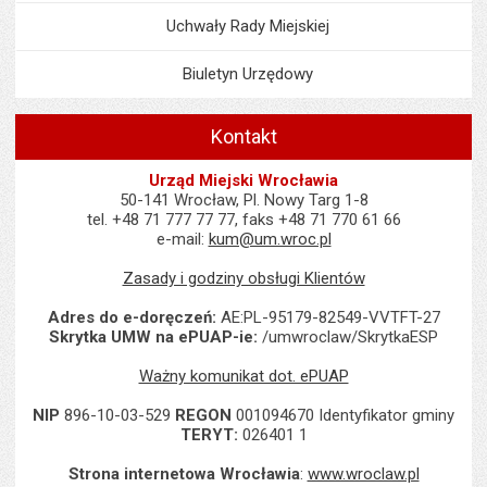
Uchwały Rady Miejskiej
Biuletyn Urzędowy
Kontakt
Urząd Miejski Wrocławia
50-141 Wrocław, Pl. Nowy Targ 1-8
tel. +48 71 777 77 77, faks +48 71 770 61 66
e-mail:
kum@um.wroc.pl
Zasady i godziny obsługi Klientów
Adres do e-doręczeń:
AE:PL-95179-82549-VVTFT-27
Skrytka UMW na ePUAP-ie:
/umwroclaw/SkrytkaESP
Ważny komunikat dot. ePUAP
NIP
896-10-03-529
REGON
001094670 Identyfikator gminy
TERYT:
026401 1
Strona internetowa Wrocławia
:
www.wroclaw.pl