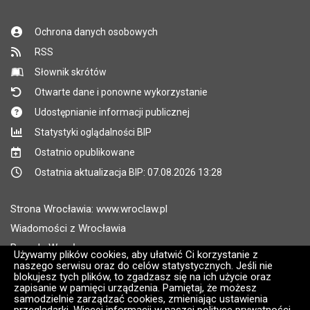
Ochrona danych osobowych
RSS
Słownik skrótów
Otwarte dane i ponowne wykorzystanie
Udostępnianie informacji publicznej
Statystyki oglądalności BIP
Ostatnio opublikowane
Ostatnia aktualizacja BIP: 07.08.2026 13:28
Strona Wrocławia: www.wroclaw.pl
Wiadomości z Wrocławia
Pogoda Wrocław
Używamy plików cookies, aby ułatwić Ci korzystanie z
naszego serwisu oraz do celów statystycznych. Jeśli nie
Rozkłady jazdy MPK Wrocław
blokujesz tych plików, to zgadzasz się na ich użycie oraz
Administratorem wroclaw.pl jest: ARAW
zapisanie w pamięci urządzenia. Pamiętaj, że możesz
samodzielnie zarządzać cookies, zmieniając ustawienia