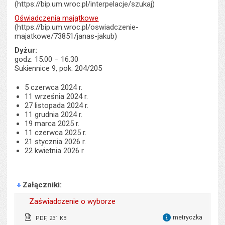
(https://bip.um.wroc.pl/interpelacje/szukaj)
Oświadczenia majątkowe
(https://bip.um.wroc.pl/oswiadczenie-
majatkowe/73851/janas-jakub)
Dyżur:
godz. 15.00 – 16.30
Sukiennice 9, pok. 204/205
5 czerwca 2024 r.
11 września 2024 r.
27 listopada 2024 r.
11 grudnia 2024 r.
19 marca 2025 r.
11 czerwca 2025 r.
21 stycznia 2026 r.
22 kwietnia 2026 r
Załączniki
Zaświadczenie o wyborze
metryczka
PDF, 231 KB
dla 