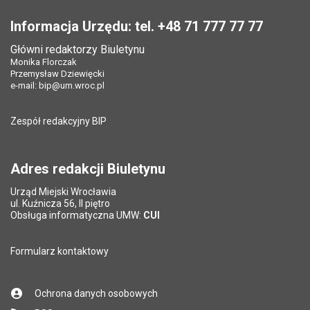
Stopka
Opublikował w BIP:
Monika Florczak
Pole wymagane
Twój adres e-mail
*
Informacja Urzędu: tel. +48 71 777 77 77
Data opublikowania:
16.11.2016 11:41
Główni redaktorzy Biuletynu
Pole wymagane
Tytuł e-maila
*
Monika Florczak
Ostatnio zaktualizował:
Monika Florczak
Przemysław Dziewięcki
Data ostatniej aktualizacji:
06.11.2017 09:26
e-mail:
bip@um.wroc.pl
Pole wymagane
Adres e-mail znajomego
*
Liczba wyświetleń:
6399
Zespół redakcyjny BIP
Pytanie antyspamowe
Podaj słownie
Pole wymagane
wynik działania: 5 plus 7
*
Adres redakcji Biuletynu
Urząd Miejski Wrocławia
*
ul. Kuźnicza 56, II piętro
Pole wymagane
Obsługa informatyczna UMW:
CUI
Formularz kontaktowy
Ochrona danych osobowych