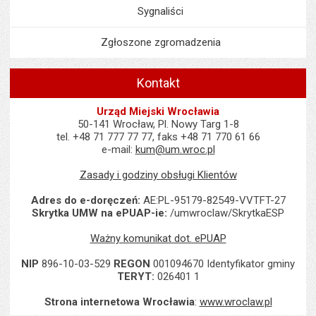
Sygnaliści
Zgłoszone zgromadzenia
Kontakt
Urząd Miejski Wrocławia
50-141 Wrocław, Pl. Nowy Targ 1-8
tel. +48 71 777 77 77, faks +48 71 770 61 66
e-mail:
kum@um.wroc.pl
Zasady i godziny obsługi Klientów
Adres do e-doręczeń:
AE:PL-95179-82549-VVTFT-27
Skrytka UMW na ePUAP-ie:
/umwroclaw/SkrytkaESP
Ważny komunikat dot. ePUAP
NIP
896-10-03-529
REGON
001094670 Identyfikator gminy
TERYT:
026401 1
Strona internetowa Wrocławia
:
www.wroclaw.pl