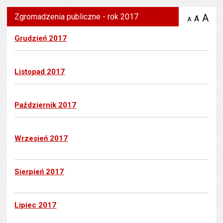
Zgromadzenia publiczne - rok 2017
A
po
A
domyś
A
zmniejsz
tekst na
wielk
te
stronie
tekstu
Grudzień 2017
s
stron
Listopad 2017
Październik 2017
Wrzesień 2017
Sierpień 2017
Lipiec 2017