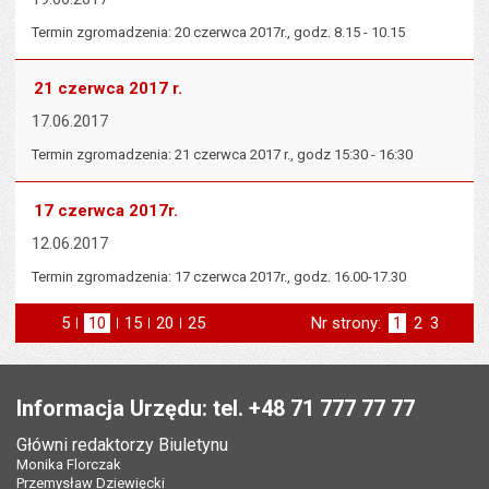
Termin zgromadzenia: 20 czerwca 2017r., godz. 8.15 - 10.15
21 czerwca 2017 r.
17.06.2017
Termin zgromadzenia: 21 czerwca 2017 r., godz 15:30 - 16:30
17 czerwca 2017r.
12.06.2017
Termin zgromadzenia: 17 czerwca 2017r., godz. 16.00-17.30
5
elementów na stronie
10
elementów
15
elementów
20
elementów
25
elementów
Nr strony:
Strona
1
Strona
2
Strona
3
na stronie
na stronie
na stronie
na stronie
st
następna
Stopka
Informacja Urzędu: tel. +48 71 777 77 77
Główni redaktorzy Biuletynu
Monika Florczak
Przemysław Dziewięcki