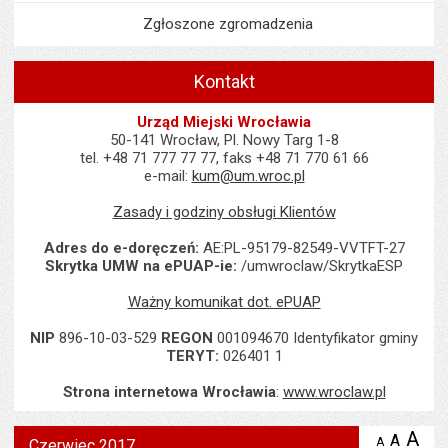
Zgłoszone zgromadzenia
Kontakt
Urząd Miejski Wrocławia
50-141 Wrocław, Pl. Nowy Targ 1-8
tel. +48 71 777 77 77, faks +48 71 770 61 66
e-mail:
kum@um.wroc.pl
Zasady i godziny obsługi Klientów
Adres do e-doręczeń:
AE:PL-95179-82549-VVTFT-27
Skrytka UMW na ePUAP-ie:
/umwroclaw/SkrytkaESP
Ważny komunikat dot. ePUAP
NIP
896-10-03-529
REGON
001094670 Identyfikator gminy
TERYT:
026401 1
Strona internetowa Wrocławia
:
www.wroclaw.pl
Wyświetlono artykuł "Czerwiec 2017".
A
po
A
domyś
A
zmniejsz
Czerwiec 2017